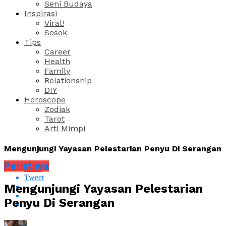
Seni Budaya
Inspirasi
Viral!
Sosok
Tips
Career
Health
Family
Relationship
DIY
Horoscope
Zodiak
Tarot
Arti Mimpi
Mengunjungi Yayasan Pelestarian Penyu Di Serangan
Peristiwa
Share
Tweet
Mengunjungi Yayasan Pelestarian
Penyu Di Serangan