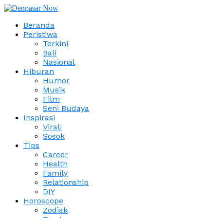
Beranda
Peristiwa
Terkini
Bali
Nasional
Hiburan
Humor
Musik
Film
Seni Budaya
Inspirasi
Viral!
Sosok
Tips
Career
Health
Family
Relationship
DIY
Horoscope
Zodiak