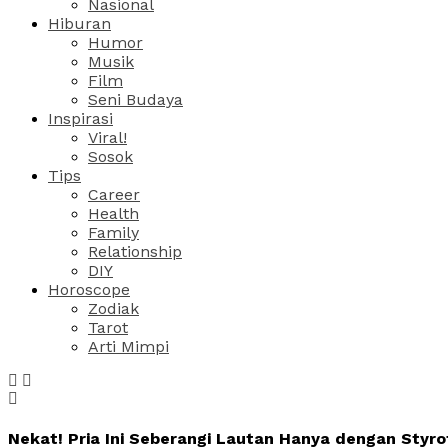
Nasional
Hiburan
Humor
Musik
Film
Seni Budaya
Inspirasi
Viral!
Sosok
Tips
Career
Health
Family
Relationship
DIY
Horoscope
Zodiak
Tarot
Arti Mimpi
Nekat! Pria Ini Seberangi Lautan Hanya dengan Styr