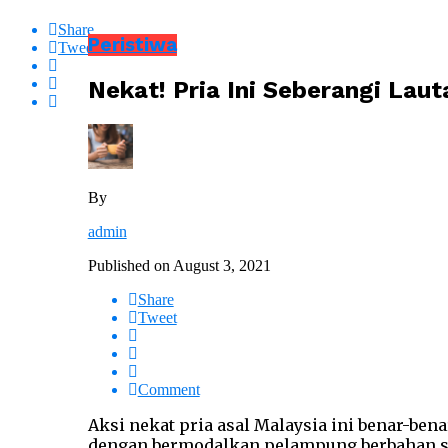
Share
Peristiwa
Tweet
Nekat! Pria Ini Seberangi La
By
admin
Published on
August 3, 2021
Share
Tweet
Comment
Aksi nekat pria asal Malaysia ini benar-be
dengan bermodalkan pelampung berbahan s