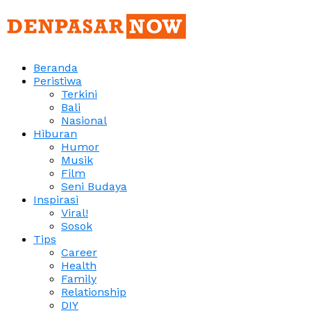
Beranda
Peristiwa
Terkini
Bali
Nasional
Hiburan
Humor
Musik
Film
Seni Budaya
Inspirasi
Viral!
Sosok
Tips
Career
Health
Family
Relationship
DIY