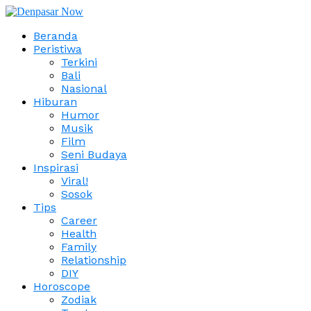
Beranda
Peristiwa
Terkini
Bali
Nasional
Hiburan
Humor
Musik
Film
Seni Budaya
Inspirasi
Viral!
Sosok
Tips
Career
Health
Family
Relationship
DIY
Horoscope
Zodiak