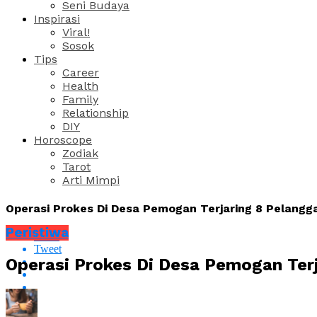
Seni Budaya
Inspirasi
Viral!
Sosok
Tips
Career
Health
Family
Relationship
DIY
Horoscope
Zodiak
Tarot
Arti Mimpi
Operasi Prokes Di Desa Pemogan Terjaring 8 Pelangg
Peristiwa
Share
Tweet
Operasi Prokes Di Desa Pemogan Terj