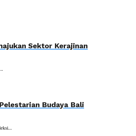
ajukan Sektor Kerajinan
..
elestarian Budaya Bali
ksi...