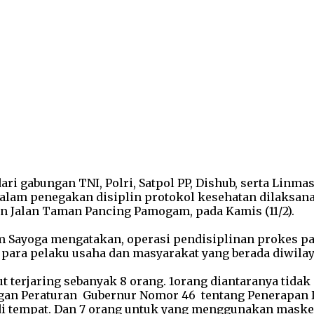
dari gabungan TNI, Polri, Satpol PP, Dishub, serta Lin
dalam penegakan disiplin protokol kesehatan dilaksana
an Jalan Taman Pancing Pamogam, pada Kamis (11/2).
m Sayoga mengatakan, operasi pendisiplinan prokes pa
ara pelaku usaha dan masyarakat yang berada diwilaya
ut terjaring sebanyak 8 orang. 1orang diantaranya tid
gan Peraturan Gubernur Nomor 46 tentang Penerapan D
u di tempat. Dan 7 orang untuk yang menggunakan mask