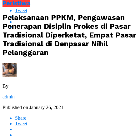
Peristiwa
Share
Tweet
Pelaksanaan PPKM, Pengawasan
Penerapan Disiplin Prokes di Pasar
Tradisional Diperketat, Empat Pasar
Tradisional di Denpasar Nihil
Pelanggaran
By
admin
Published on
January 26, 2021
Share
Tweet