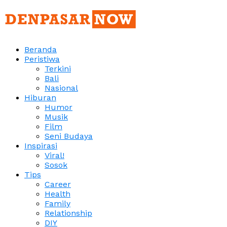
Beranda
Peristiwa
Terkini
Bali
Nasional
Hiburan
Humor
Musik
Film
Seni Budaya
Inspirasi
Viral!
Sosok
Tips
Career
Health
Family
Relationship
DIY