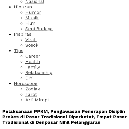
Nasional
Hiburan
Humor
Musik
Film
Seni Budaya
Inspirasi
Viral!
Sosok
Tips
Career
Health
Family
Relationship
DIY
Horoscope
Zodiak
Tarot
Arti Mimpi
Pelaksanaan PPKM, Pengawasan Penerapan Disiplin
Prokes di Pasar Tradisional Diperketat, Empat Pasar
Tradisional di Denpasar Nihil Pelanggaran