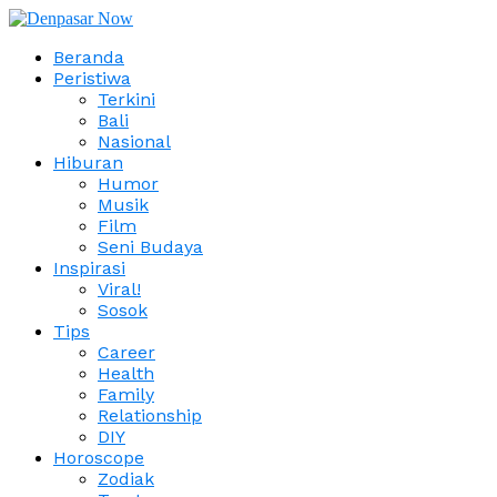
Beranda
Peristiwa
Terkini
Bali
Nasional
Hiburan
Humor
Musik
Film
Seni Budaya
Inspirasi
Viral!
Sosok
Tips
Career
Health
Family
Relationship
DIY
Horoscope
Zodiak