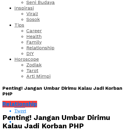
Seni Budaya
Inspirasi
Viral!
Sosok
Tips
Career
Health
Family
Relationship
DIY
Horoscope
Zodiak
Tarot
Arti Mimpi
Penting! Jangan Umbar Dirimu Kalau Jadi Korban
PHP
Relationship
Share
Tweet
Penting! Jangan Umbar Dirimu
Kalau Jadi Korban PHP