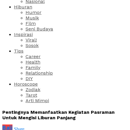
Nasional
Hiburan
Humor
Musik
Film
Seni Budaya
Inspirasi
Viral!
Sosok
Tips
Career
Health
Family
Relationship
DIY
Horoscope
Zodiak
Tarot
Arti Mimpi
Pentingnya Memanfaatkan Kegiatan Pasraman
Untuk Mengisi Liburan Panjang
Bali
Share