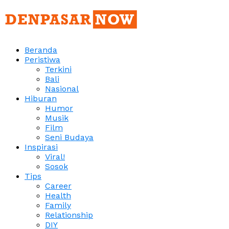
Beranda
Peristiwa
Terkini
Bali
Nasional
Hiburan
Humor
Musik
Film
Seni Budaya
Inspirasi
Viral!
Sosok
Tips
Career
Health
Family
Relationship
DIY