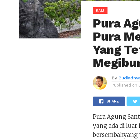
BALI
Pura Ag
Pura Me
Yang Te
Megibu
By
Budiadny
Published on
SHARE
Pura Agung Sant
yang ada di lua
bersembahyang u