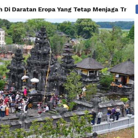
 Di Daratan Eropa Yang Tetap Menjaga Tradi
A
PERISTIWA
HIBURAN
INSPIRASI
TIPS
COPE