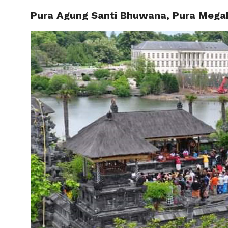
Pura Agung Santi Bhuwana, Pura Megah
BERAND
HOROS