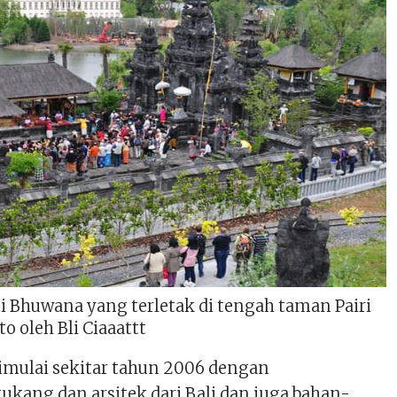
i Bhuwana yang terletak di tengah taman Pairi
to oleh Bli Ciaaattt
mulai sekitar tahun 2006 dengan
kang dan arsitek dari Bali dan juga bahan-