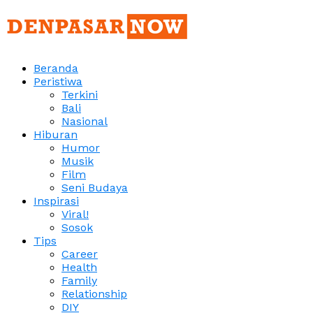
Beranda
Peristiwa
Terkini
Bali
Nasional
Hiburan
Humor
Musik
Film
Seni Budaya
Inspirasi
Viral!
Sosok
Tips
Career
Health
Family
Relationship
DIY