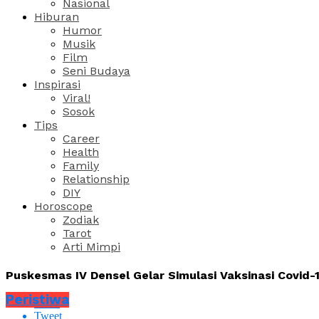
Nasional
Hiburan
Humor
Musik
Film
Seni Budaya
Inspirasi
Viral!
Sosok
Tips
Career
Health
Family
Relationship
DIY
Horoscope
Zodiak
Tarot
Arti Mimpi
Puskesmas IV Densel Gelar Simulasi Vaksinasi Covid-
Peristiwa
Share
Tweet