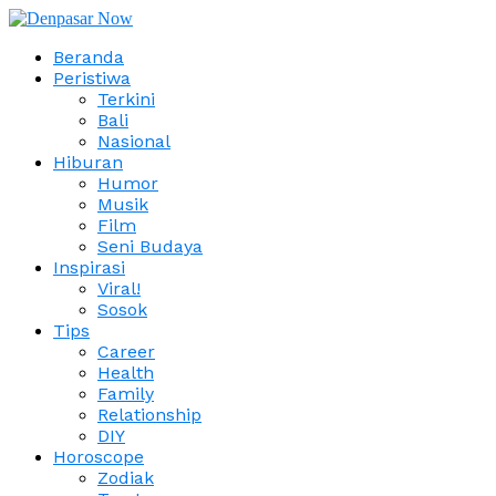
Beranda
Peristiwa
Terkini
Bali
Nasional
Hiburan
Humor
Musik
Film
Seni Budaya
Inspirasi
Viral!
Sosok
Tips
Career
Health
Family
Relationship
DIY
Horoscope
Zodiak