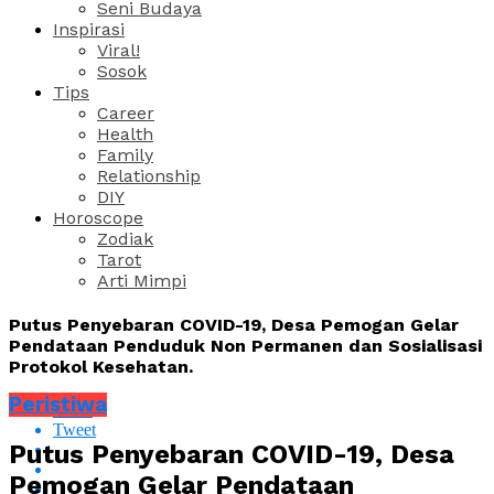
Seni Budaya
Inspirasi
Viral!
Sosok
Tips
Career
Health
Family
Relationship
DIY
Horoscope
Zodiak
Tarot
Arti Mimpi
Putus Penyebaran COVID-19, Desa Pemogan Gelar
Pendataan Penduduk Non Permanen dan Sosialisasi
Protokol Kesehatan.
Peristiwa
Share
Tweet
Putus Penyebaran COVID-19, Desa
Pemogan Gelar Pendataan