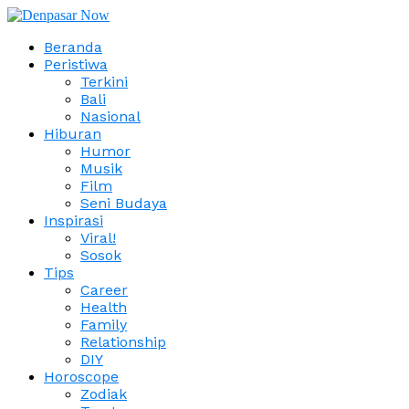
Beranda
Peristiwa
Terkini
Bali
Nasional
Hiburan
Humor
Musik
Film
Seni Budaya
Inspirasi
Viral!
Sosok
Tips
Career
Health
Family
Relationship
DIY
Horoscope
Zodiak