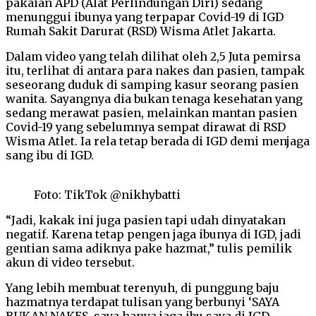
pakaian APD (Alat Perlindungan Diri) sedang
menunggui ibunya yang terpapar Covid-19 di IGD
Rumah Sakit Darurat (RSD) Wisma Atlet Jakarta.
Dalam video yang telah dilihat oleh 2,5 Juta pemirsa
itu, terlihat di antara para nakes dan pasien, tampak
seseorang duduk di samping kasur seorang pasien
wanita. Sayangnya dia bukan tenaga kesehatan yang
sedang merawat pasien, melainkan mantan pasien
Covid-19 yang sebelumnya sempat dirawat di RSD
Wisma Atlet. Ia rela tetap berada di IGD demi menjaga
sang ibu di IGD.
Foto: TikTok @nikhybatti
“Jadi, kakak ini juga pasien tapi udah dinyatakan
negatif. Karena tetap pengen jaga ibunya di IGD, jadi
gentian sama adiknya pake hazmat,” tulis pemilik
akun di video tersebut.
Yang lebih membuat terenyuh, di punggung baju
hazmatnya terdapat tulisan yang berbunyi ‘SAYA
BUKAN NAKES, saya hanya jaga ibu saya di IGD