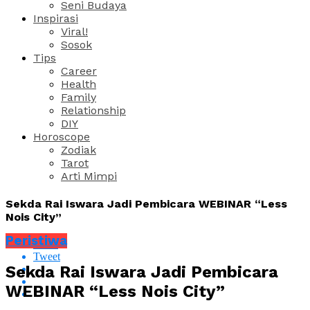
Seni Budaya
Inspirasi
Viral!
Sosok
Tips
Career
Health
Family
Relationship
DIY
Horoscope
Zodiak
Tarot
Arti Mimpi
Sekda Rai Iswara Jadi Pembicara WEBINAR “Less
Nois City”
Peristiwa
Share
Tweet
Sekda Rai Iswara Jadi Pembicara
WEBINAR “Less Nois City”