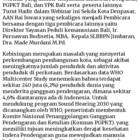
PGPKT Bali, dan YPK Bali serta peserta lainnya.
Turut Hadir dalam Webinar ini Sekda Kota Denpasar,
AAN Rai Iswara yang sekaligus menjadi Pembicara
bersama dengan tiga pembicara lainnya yaitu
Direktur Yayasan Peduli kemanusiaan Bali, Ir.
Purnawan Budisetia, MBA, Kepala SLBBPN Jimbaran,
Dra. Made Murdani M.Pd.
Kebisingan merupakan masalah yang menyertai
perkembangan pembangunan kota, sebagai akibat
meningkatnya jumlah penduduk dan aktivitas
penduduk di perkotaan. Berdasarkan data WHO
Multicenter Study menemukan bahwa terdapat
sekitar 240 juta (4,2%) penduduk dunia yang
menderita gangguan pendengaran, dimana sekitar
4,6% diantaranya ada di Indonesia. Untuk
mendukung program Sound Hearing 2030 yang
dicanangkan oleh WHO, pemerintah membentuk
Komite Nasional Penanggulangan Gangguan
Pendengaran dan Ketulian (Komnas PGPKT). yang
memiliki tujuan meningkatkan derajat kesehatan
Indera Pendengaran guna mewujudkan manusia