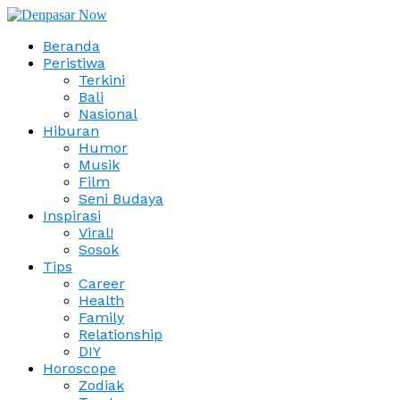
Beranda
Peristiwa
Terkini
Bali
Nasional
Hiburan
Humor
Musik
Film
Seni Budaya
Inspirasi
Viral!
Sosok
Tips
Career
Health
Family
Relationship
DIY
Horoscope
Zodiak