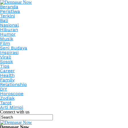
Beranda
Peristiwa
Terkini
Bali
Nasional
Hiburan
Humor
Musik
Film
Seni Budaya
Inspirasi
Viral!
Sosok
Tips
Career
Health
Family
Relationship
DIY
Horoscope
Zodiak
Tarot
Arti Mimpi
Connect with us
Denpasar Now