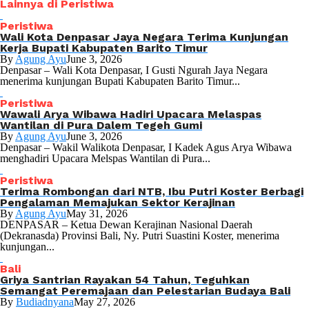
Lainnya di Peristiwa
Peristiwa
Wali Kota Denpasar Jaya Negara Terima Kunjungan
Kerja Bupati Kabupaten Barito Timur
By
Agung Ayu
June 3, 2026
Denpasar – Wali Kota Denpasar, I Gusti Ngurah Jaya Negara
menerima kunjungan Bupati Kabupaten Barito Timur...
Peristiwa
Wawali Arya Wibawa Hadiri Upacara Melaspas
Wantilan di Pura Dalem Tegeh Gumi
By
Agung Ayu
June 3, 2026
Denpasar – Wakil Walikota Denpasar, I Kadek Agus Arya Wibawa
menghadiri Upacara Melspas Wantilan di Pura...
Peristiwa
Terima Rombongan dari NTB, Ibu Putri Koster Berbagi
Pengalaman Memajukan Sektor Kerajinan
By
Agung Ayu
May 31, 2026
DENPASAR – Ketua Dewan Kerajinan Nasional Daerah
(Dekranasda) Provinsi Bali, Ny. Putri Suastini Koster, menerima
kunjungan...
Bali
Griya Santrian Rayakan 54 Tahun, Teguhkan
Semangat Peremajaan dan Pelestarian Budaya Bali
By
Budiadnyana
May 27, 2026