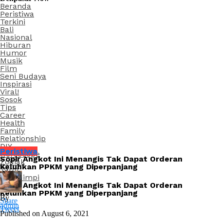
Beranda
Peristiwa
Terkini
Bali
Nasional
Hiburan
Humor
Musik
Film
Seni Budaya
Inspirasi
Viral!
Sosok
Tips
Career
Health
Family
Relationship
DIY
Peristiwa
Horoscope
Sopir Angkot Ini Menangis Tak Dapat Orderan
Zodiak
Keluhkan PPKM yang Diperpanjang
Tarot
Arti Mimpi
Sopir Angkot Ini Menangis Tak Dapat Orderan
Keluhkan PPKM yang Diperpanjang
By
Share
admin
Tweet
Published on
August 6, 2021