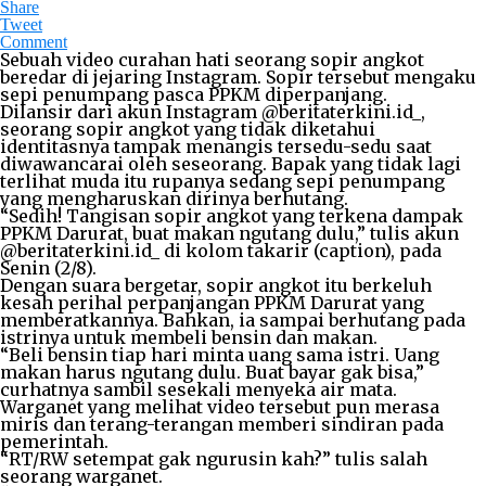
Share
Tweet
Comment
Sebuah video curahan hati seorang sopir angkot
beredar di jejaring Instagram. Sopir tersebut mengaku
sepi penumpang pasca PPKM diperpanjang.
Dilansir dari akun Instagram @beritaterkini.id_,
seorang sopir angkot yang tidak diketahui
identitasnya tampak menangis tersedu-sedu saat
diwawancarai oleh seseorang. Bapak yang tidak lagi
terlihat muda itu rupanya sedang sepi penumpang
yang mengharuskan dirinya berhutang.
“Sedih! Tangisan sopir angkot yang terkena dampak
PPKM Darurat, buat makan ngutang dulu,” tulis akun
@beritaterkini.id_ di kolom takarir (caption), pada
Senin (2/8).
Dengan suara bergetar, sopir angkot itu berkeluh
kesah perihal perpanjangan PPKM Darurat yang
memberatkannya. Bahkan, ia sampai berhutang pada
istrinya untuk membeli bensin dan makan.
“Beli bensin tiap hari minta uang sama istri. Uang
makan harus ngutang dulu. Buat bayar gak bisa,”
curhatnya sambil sesekali menyeka air mata.
Warganet yang melihat video tersebut pun merasa
miris dan terang-terangan memberi sindiran pada
pemerintah.
“RT/RW setempat gak ngurusin kah?” tulis salah
seorang warganet.