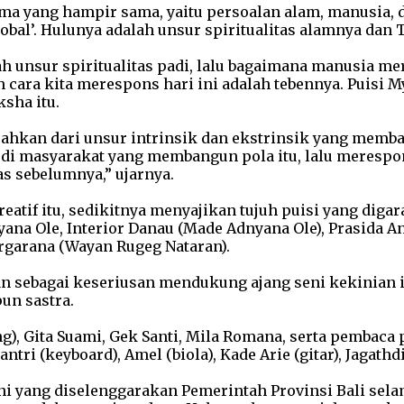
 yang hampir sama, yaitu persoalan alam, manusia, da
Global’. Hulunya adalah unsur spiritualitas alamnya d
lah unsur spiritualitas padi, lalu bagaimana manusia 
ara kita merespons hari ini adalah tebennya. Puisi My 
sha itu.
isahkan dari unsur intrinsik dan ekstrinsik yang memb
hir di masyarakat yang membangun pola itu, lalu mere
as sebelumnya,” ujarnya.
if itu, sedikitnya menyajikan tujuh puisi yang digar
na Ole, Interior Danau (Made Adnyana Ole), Prasida Ant
argarana (Wayan Rugeg Nataran).
 sebagai keseriusan mendukung ajang seni kekinian 
un sastra.
g), Gita Suami, Gek Santi, Mila Romana, serta pembaca
 (keyboard), Amel (biola), Kade Arie (gitar), Jagathdita
ni yang diselenggarakan Pemerintah Provinsi Bali sela