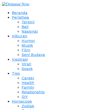
Beranda
Peristiwa
Terkini
Bali
Nasional
Hiburan
Humor
Musik
Film
Seni Budaya
Inspirasi
Viral!
Sosok
Tips
Career
Health
Family
Relationship
DIY
Horoscope
Zodiak