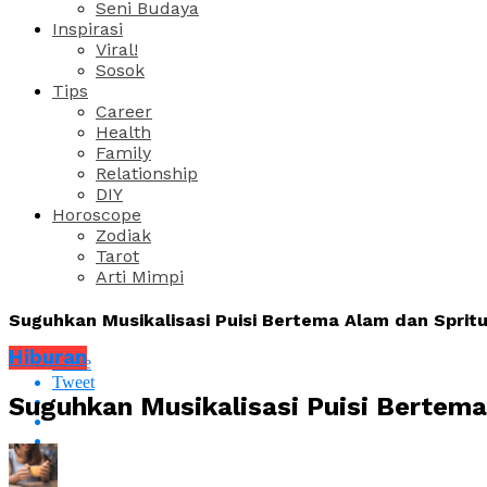
Seni Budaya
Inspirasi
Viral!
Sosok
Tips
Career
Health
Family
Relationship
DIY
Horoscope
Zodiak
Tarot
Arti Mimpi
Suguhkan Musikalisasi Puisi Bertema Alam dan Spritu
Hiburan
Share
Tweet
Suguhkan Musikalisasi Puisi Bertema