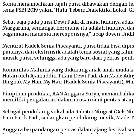
Sonia menambahkan tujuh puisi dibawakan dengan tema
tema FSBJ 2019 yakni ‘Hulu-Teben: Dialektika Lokal-
Sebut saja pada puisi Dewi Padi, di mana hulunya ada
Margarana, semangat heroisme itu adalah hulunya dan c
bagaimana manusia meresponsnya,” ucap dosen Undik
Menurut Kadek Sonia Piscayanti, puisi tidak bisa dip
puisinya dan ekstrinsik adalah tema sosial yang la
musik puisi, sehingga ada yang baru dari pentas-pent
Komunitas Mahima yang didukung anak-anak muda kreat
Hutan oleh Ajamuddin Tifani Dewi Padi dan Made Adnya
Dirgha), My Hair My Hair (Kadek Sonia Piscayanti), M
Pimpinan produksi, AAN Anggara Surya, menambahkan
memiliki pengalaman dalam urusan seni pentas ataup
Sebagai pendukung vokal ada Rahatri Ningrat (Gek Nin
Putu Putik Padi, sedangkan pendukung musik, Made Tantri
Anggara berpandangan pentas dalam ajang festival se