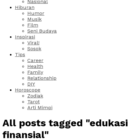
Nasional
Hiburan
Humor
Musik
Film
Seni Budaya
Inspirasi
Viral!
Sosok
Tips
Career
Health
Family
Relationship
DIY
Horoscope
Zodiak
Tarot
Arti Mimpi
All posts tagged "edukasi
finansial"