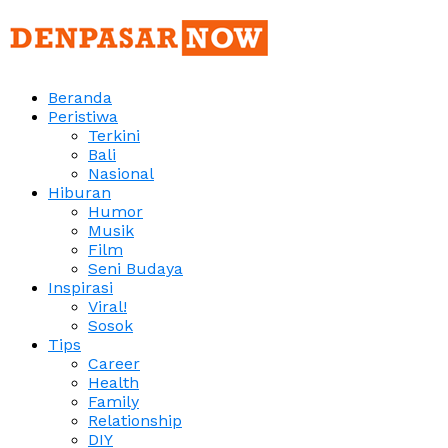
Beranda
Peristiwa
Terkini
Bali
Nasional
Hiburan
Humor
Musik
Film
Seni Budaya
Inspirasi
Viral!
Sosok
Tips
Career
Health
Family
Relationship
DIY