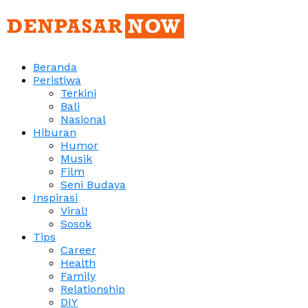
Beranda
Peristiwa
Terkini
Bali
Nasional
Hiburan
Humor
Musik
Film
Seni Budaya
Inspirasi
Viral!
Sosok
Tips
Career
Health
Family
Relationship
DIY