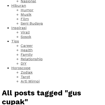
Nasional
Hiburan
Humor
Musik
Film
Seni Budaya
Inspirasi
Viral!
Sosok
Tips
Career
Health
Family
Relationship
DIY
Horoscope
Zodiak
Tarot
Arti Mimpi
All posts tagged "gus
cupak"