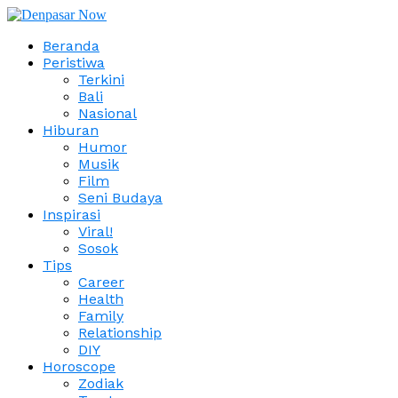
Beranda
Peristiwa
Terkini
Bali
Nasional
Hiburan
Humor
Musik
Film
Seni Budaya
Inspirasi
Viral!
Sosok
Tips
Career
Health
Family
Relationship
DIY
Horoscope
Zodiak