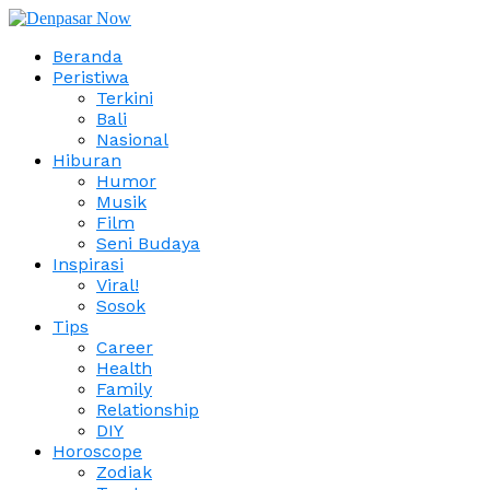
Beranda
Peristiwa
Terkini
Bali
Nasional
Hiburan
Humor
Musik
Film
Seni Budaya
Inspirasi
Viral!
Sosok
Tips
Career
Health
Family
Relationship
DIY
Horoscope
Zodiak