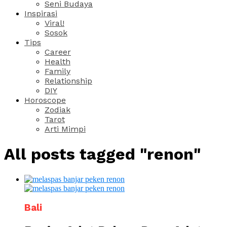
Seni Budaya
Inspirasi
Viral!
Sosok
Tips
Career
Health
Family
Relationship
DIY
Horoscope
Zodiak
Tarot
Arti Mimpi
All posts tagged "renon"
Bali