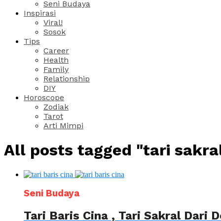
Seni Budaya
Inspirasi
Viral!
Sosok
Tips
Career
Health
Family
Relationship
DIY
Horoscope
Zodiak
Tarot
Arti Mimpi
All posts tagged "tari sakra
Seni Budaya
Tari Baris Cina , Tari Sakral Dari