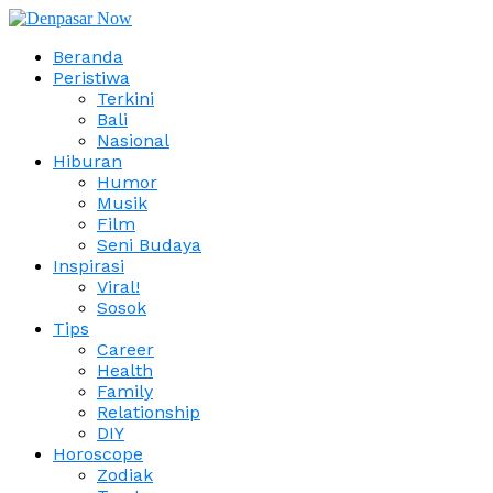
Beranda
Peristiwa
Terkini
Bali
Nasional
Hiburan
Humor
Musik
Film
Seni Budaya
Inspirasi
Viral!
Sosok
Tips
Career
Health
Family
Relationship
DIY
Horoscope
Zodiak