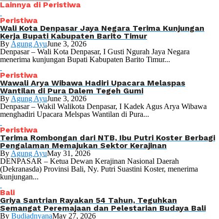
Lainnya di Peristiwa
Peristiwa
Wali Kota Denpasar Jaya Negara Terima Kunjungan
Kerja Bupati Kabupaten Barito Timur
By
Agung Ayu
June 3, 2026
Denpasar – Wali Kota Denpasar, I Gusti Ngurah Jaya Negara
menerima kunjungan Bupati Kabupaten Barito Timur...
Peristiwa
Wawali Arya Wibawa Hadiri Upacara Melaspas
Wantilan di Pura Dalem Tegeh Gumi
By
Agung Ayu
June 3, 2026
Denpasar – Wakil Walikota Denpasar, I Kadek Agus Arya Wibawa
menghadiri Upacara Melspas Wantilan di Pura...
Peristiwa
Terima Rombongan dari NTB, Ibu Putri Koster Berbagi
Pengalaman Memajukan Sektor Kerajinan
By
Agung Ayu
May 31, 2026
DENPASAR – Ketua Dewan Kerajinan Nasional Daerah
(Dekranasda) Provinsi Bali, Ny. Putri Suastini Koster, menerima
kunjungan...
Bali
Griya Santrian Rayakan 54 Tahun, Teguhkan
Semangat Peremajaan dan Pelestarian Budaya Bali
By
Budiadnyana
May 27, 2026