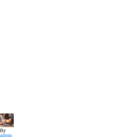
By
admin