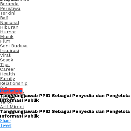
Beranda
Peristiwa
Terkini
Bali
Nasional
Hiburan
Humor
Musik
Film
Seni Budaya
Inspirasi
Viral!
Sosok
Tips
Career
Health
Family
Relationship
DIY
Peristiwa
Horoscope
Tanggungjawab PPID Sebagai Penyedia dan Pengelola
Zodiak
Informasi Publik
Tarot
Arti Mimpi
Tanggungjawab PPID Sebagai Penyedia dan Pengelola
Informasi Publik
Share
Tweet