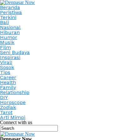
Beranda
Peristiwa
Terkini
Bali
Nasional
Hiburan
Humor
Musik
Film
Seni Budaya
Inspirasi
Viral!
Sosok
Tips
Career
Health
Family
Relationship
DIY
Horoscope
Zodiak
Tarot
Arti Mimpi
Connect with us
Denpasar Now