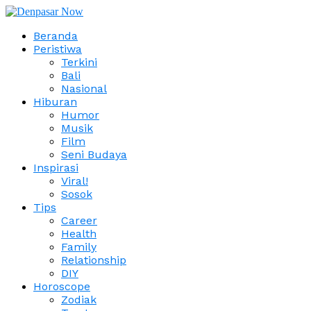
Beranda
Peristiwa
Terkini
Bali
Nasional
Hiburan
Humor
Musik
Film
Seni Budaya
Inspirasi
Viral!
Sosok
Tips
Career
Health
Family
Relationship
DIY
Horoscope
Zodiak