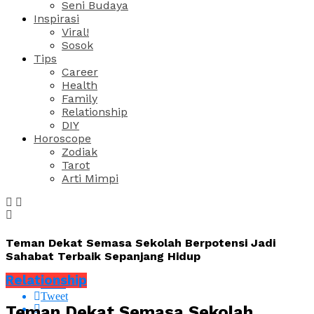
Seni Budaya
Inspirasi
Viral!
Sosok
Tips
Career
Health
Family
Relationship
DIY
Horoscope
Zodiak
Tarot
Arti Mimpi
Teman Dekat Semasa Sekolah Berpotensi Jadi
Sahabat Terbaik Sepanjang Hidup
Relationship
Share
Tweet
Teman Dekat Semasa Sekolah