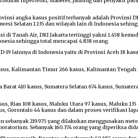
orbiditas hipertensi, diabetes, jantung dan penyakit p
vinsi angka kasus positif terbanyak adalah Provinsi DK
lawesi Selatan 1.135 dan wilayah lain di Indonesia sehin
 di Tanah Air, DKI Jakarta tertinggi yakni 1.458 kemud
donesia sehingga total mencapai 4.838 orang.
-19 lainnya di Indonesia yaitu di Provinsi Aceh 18 kasu
kasus, Kalimantan Timur 266 kasus, Kalimantan Tengah 
Barat 410 kasus, Sumatera Selatan 674 kasus, Sumatera
s, Riau 108 kasus, Maluku Utara 97 kasus, Maluku 135 k
s, Gorontalo 44 kasus dan dalam proses verifikasi lap
imen sebanyak 219.975 yang dilakukan menggunakan meto
oratorium. Sebanyak 160.374 orang yang diperiksa didapa