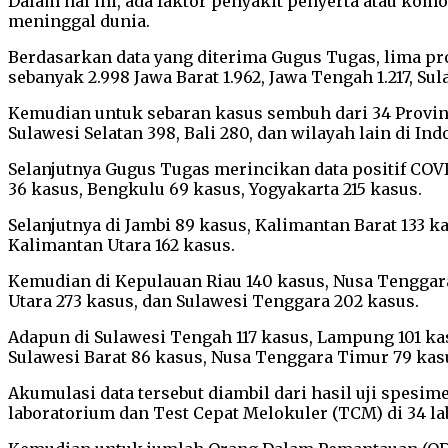
Dalam hal ini, ada faktor penyakit penyerta atau kom
meninggal dunia.
Berdasarkan data yang diterima Gugus Tugas, lima pro
sebanyak 2.998 Jawa Barat 1.962, Jawa Tengah 1.217, Su
Kemudian untuk sebaran kasus sembuh dari 34 Provinsi
Sulawesi Selatan 398, Bali 280, dan wilayah lain di In
Selanjutnya Gugus Tugas merincikan data positif COVID
36 kasus, Bengkulu 69 kasus, Yogyakarta 215 kasus.
Selanjutnya di Jambi 89 kasus, Kalimantan Barat 133 
Kalimantan Utara 162 kasus.
Kemudian di Kepulauan Riau 140 kasus, Nusa Tenggara 
Utara 273 kasus, dan Sulawesi Tenggara 202 kasus.
Adapun di Sulawesi Tengah 117 kasus, Lampung 101 kasu
Sulawesi Barat 86 kasus, Nusa Tenggara Timur 79 kasu
Akumulasi data tersebut diambil dari hasil uji spes
laboratorium dan Test Cepat Melokuler (TCM) di 34 lab