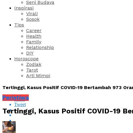
Seni Budaya
Inspirasi
Viral!
Sosok
Tips
Career
Health
Family
Relationship
DIY
Horoscope
Zodiak
Tarot
Arti Mimpi
Tertinggi, Kasus Positif COVID-19 Bertambah 973 Oran
Peristiwa
Share
Tweet
Tertinggi, Kasus Positif COVID-19 Be