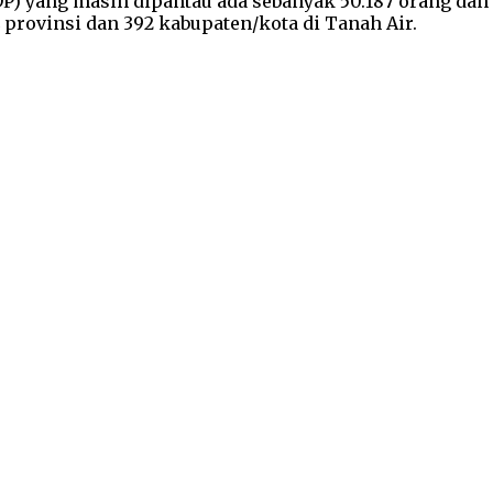
) yang masih dipantau ada sebanyak 50.187 orang dan
4 provinsi dan 392 kabupaten/kota di Tanah Air.