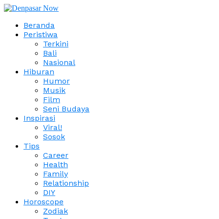
Beranda
Peristiwa
Terkini
Bali
Nasional
Hiburan
Humor
Musik
Film
Seni Budaya
Inspirasi
Viral!
Sosok
Tips
Career
Health
Family
Relationship
DIY
Horoscope
Zodiak