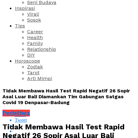
Seni Budaya
Inspirasi
Viral!
Sosok
Tips
Career
Health
Family
Relationship
DIY
Horoscope
Zodiak
Tarot
Arti Mimpi
Tidak Membawa Hasil Test Rapid Negatif 26 Sopir
Asal Luar Bali Diamankan Tim Gabungan Satgas
Covid 19 Denpasar-Badung
Peristiwa
Share
Tweet
Tidak Membawa Hasil Test Rapid
Negatif 26 Sopir Asal Luar Bali