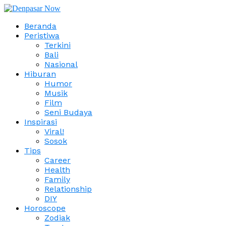
Beranda
Peristiwa
Terkini
Bali
Nasional
Hiburan
Humor
Musik
Film
Seni Budaya
Inspirasi
Viral!
Sosok
Tips
Career
Health
Family
Relationship
DIY
Horoscope
Zodiak