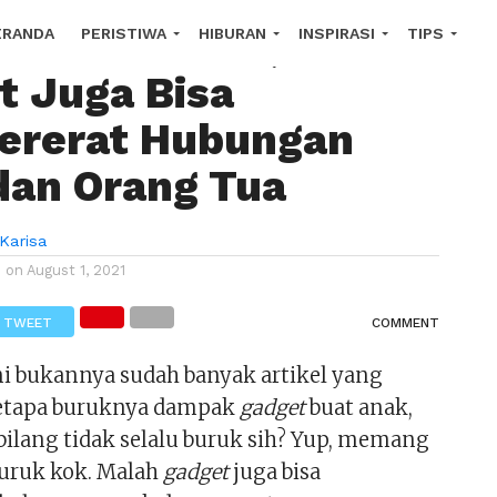
Selalu Buruk,
ERANDA
PERISTIWA
HIBURAN
INSPIRASI
TIPS
t Juga Bisa
OROSCOPE
rerat Hubungan
dan Orang Tua
Karisa
d on
August 1, 2021
TWEET
COMMENT
ni bukannya sudah banyak artikel yang
tapa buruknya dampak
gadget
buat anak,
bilang tidak selalu buruk sih? Yup, memang
buruk kok. Malah
gadget
juga bisa