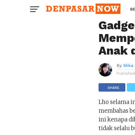
RELATIONSHIP
Tidak 
B
Gadge
H
Mempe
Anak 
By
Mika 
Publishe
SHARE
Lho selama i
membahas be
ini kenapa di
tidak selalu 