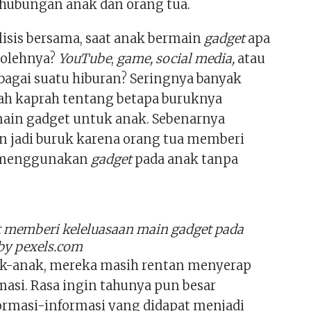
hubungan anak dan orang tua.
lisis bersama, saat anak bermain
gadget
apa
 olehnya?
YouTube
,
game, social media,
atau
ebagai suatu hiburan? Seringnya banyak
lah kaprah tentang betapa buruknya
ain gadget untuk anak. Sebenarnya
jadi buruk karena orang tua memberi
 menggunakan
gadget
pada anak tanpa
t memberi keleluasaan main gadget pada
by pexels.com
ak-anak, mereka masih rentan menyerap
masi. Rasa ingin tahunya pun besar
ormasi-informasi yang didapat menjadi