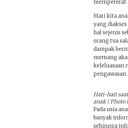
mempererat 
Mari kita ana
yang diakses
hal sejenis s
orang tua sa
dampak berm
memang akan 
keleluasaan
pengawasan.
Hati-hati saa
anak | Photo 
Pada usia an
banyak infor
sehingga inf