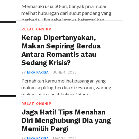
Memasuki usia 30-an, banyak pria mulai
melihat hubungan dari sudut pandang yang
berbeda. Jika sebelumnya ketertarikan...
RELATIONSHIP
Kerap Dipertanyakan,
Makan Sepiring Berdua
Antara Romantis atau
Sedang Krisis?
BY
MIKA KARISA
JUNE 4, 2026
Pernahkah kamu melihat pasangan yang
makan sepiring berdua di restoran, warung
makan, atau pusat kuliner? Bagi...
RELATIONSHIP
Jaga Hati! Tips Menahan
Diri Menghubungi Dia yang
Memilih Pergi
BY
MIKA KARISA
MAY 28, 2026