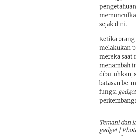
pengetahuan
memunculkan 
sejak dini.
Ketika orang
melakukan p
mereka saa
menambah in
dibutuhkan, s
batasan ber
fungsi
gadge
perkembanga
Temani dan l
gadget | Phot