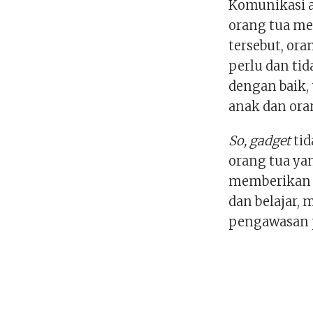
Komunikasi a
orang tua m
tersebut, or
perlu dan tid
dengan baik,
anak dan ora
So, gadget
tid
orang tua y
memberika
dan belajar,
pengawasan 