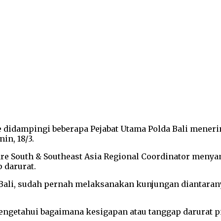
lose didampingi beberapa Pejabat Utama Polda Bali mener
in, 18/3.
pare South & Southeast Asia Regional Coordinator meny
 darurat.
ali, sudah pernah melaksanakan kunjungan diantaranya 
getahui bagaimana kesigapan atau tanggap darurat pih