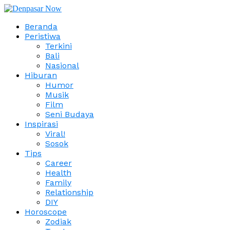
Beranda
Peristiwa
Terkini
Bali
Nasional
Hiburan
Humor
Musik
Film
Seni Budaya
Inspirasi
Viral!
Sosok
Tips
Career
Health
Family
Relationship
DIY
Horoscope
Zodiak