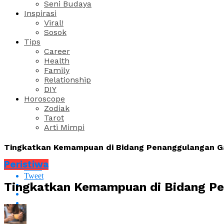
Seni Budaya
Inspirasi
Viral!
Sosok
Tips
Career
Health
Family
Relationship
DIY
Horoscope
Zodiak
Tarot
Arti Mimpi
Tingkatkan Kemampuan di Bidang Penanggulangan Gaw
Peristiwa
Share
Tweet
Tingkatkan Kemampuan di Bidang Pen