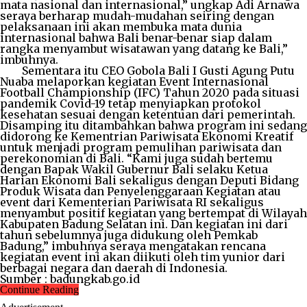
mata nasional dan internasional,” ungkap Adi Arnawa
seraya berharap mudah-mudahan seiring dengan
pelaksanaan ini akan membuka mata dunia
internasional bahwa Bali benar-benar siap dalam
rangka menyambut wisatawan yang datang ke Bali,”
imbuhnya.
Sementara itu CEO Gobola Bali I Gusti Agung Putu
Nuaba melaporkan kegiatan Event Internasional
Football Championship (IFC) Tahun 2020 pada situasi
pandemik Covid-19 tetap menyiapkan protokol
kesehatan sesuai dengan ketentuan dari pemerintah.
Disamping itu ditambahkan bahwa program ini sedang
didorong ke Kementrian Pariwisata Ekonomi Kreatif
untuk menjadi program pemulihan pariwisata dan
perekonomian di Bali. “Kami juga sudah bertemu
dengan Bapak Wakil Gubernur Bali selaku Ketua
Harian Ekonomi Bali sekaligus dengan Deputi Bidang
Produk Wisata dan Penyelenggaraan Kegiatan atau
event dari Kementerian Pariwisata RI sekaligus
menyambut positif kegiatan yang bertempat di Wilayah
Kabupaten Badung Selatan ini. Dan kegiatan ini dari
tahun sebelumnya juga didukung oleh Pemkab
Badung,” imbuhnya seraya mengatakan rencana
kegiatan event ini akan diikuti oleh tim yunior dari
berbagai negara dan daerah di Indonesia.
Sumber : badungkab.go.id
Continue Reading