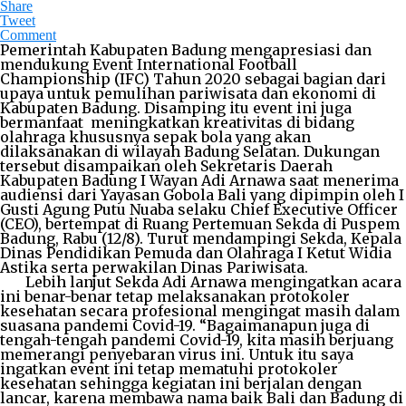
Share
Tweet
Comment
Pemerintah Kabupaten Badung mengapresiasi dan
mendukung Event International Football
Championship (IFC) Tahun 2020 sebagai bagian dari
upaya untuk pemulihan pariwisata dan ekonomi di
Kabupaten Badung. Disamping itu event ini juga
bermanfaat meningkatkan kreativitas di bidang
olahraga khususnya sepak bola yang akan
dilaksanakan di wilayah Badung Selatan. Dukungan
tersebut disampaikan oleh Sekretaris Daerah
Kabupaten Badung I Wayan Adi Arnawa saat menerima
audiensi dari Yayasan Gobola Bali yang dipimpin oleh I
Gusti Agung Putu Nuaba selaku Chief Executive Officer
(CEO), bertempat di Ruang Pertemuan Sekda di Puspem
Badung, Rabu (12/8). Turut mendampingi Sekda, Kepala
Dinas Pendidikan Pemuda dan Olahraga I Ketut Widia
Astika serta perwakilan Dinas Pariwisata.
Lebih lanjut Sekda Adi Arnawa mengingatkan acara
ini benar-benar tetap melaksanakan protokoler
kesehatan secara profesional mengingat masih dalam
suasana pandemi Covid-19. “Bagaimanapun juga di
tengah-tengah pandemi Covid-19, kita masih berjuang
memerangi penyebaran virus ini. Untuk itu saya
ingatkan event ini tetap mematuhi protokoler
kesehatan sehingga kegiatan ini berjalan dengan
lancar, karena membawa nama baik Bali dan Badung di