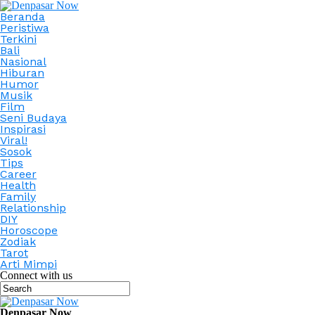
Beranda
Peristiwa
Terkini
Bali
Nasional
Hiburan
Humor
Musik
Film
Seni Budaya
Inspirasi
Viral!
Sosok
Tips
Career
Health
Family
Relationship
DIY
Horoscope
Zodiak
Tarot
Arti Mimpi
Connect with us
Denpasar Now