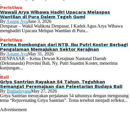
Peristiwa
Wawali Arya Wibawa Hadiri Upacara Melaspas
Wantilan di Pura Dalem Tegeh Gumi
By
Agung Ayu
June 3, 2026
Denpasar – Wakil Walikota Denpasar, I Kadek Agus Arya Wibawa
menghadiri Upacara Melspas Wantilan di Pura...
Peristiwa
Terima Rombongan dari NTB, Ibu Putri Koster Berbagi
Pengalaman Memajukan Sektor Kerajinan
By
Agung Ayu
May 31, 2026
DENPASAR – Ketua Dewan Kerajinan Nasional Daerah
(Dekranasda) Provinsi Bali, Ny. Putri Suastini Koster, menerima
kunjungan...
Bali
Griya Santrian Rayakan 54 Tahun, Teguhkan
Semangat Peremajaan dan Pelestarian Budaya Bali
By
Budiadnyana
May 27, 2026
Griya Santrian merayakan perjalanan 54 tahunnya dengan mengusung
tema “Rejuvenating Griya Santrian”. Tema tersebut menjadi refleksi...
Advertisement