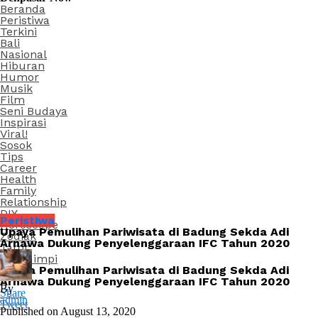
Beranda
Peristiwa
Terkini
Bali
Nasional
Hiburan
Humor
Musik
Film
Seni Budaya
Inspirasi
Viral!
Sosok
Tips
Career
Health
Family
Relationship
DIY
Peristiwa
Horoscope
Upaya Pemulihan Pariwisata di Badung Sekda Adi
Zodiak
Arnawa Dukung Penyelenggaraan IFC Tahun 2020
Tarot
Arti Mimpi
Upaya Pemulihan Pariwisata di Badung Sekda Adi
Arnawa Dukung Penyelenggaraan IFC Tahun 2020
By
Share
admin
Tweet
Published on
August 13, 2020