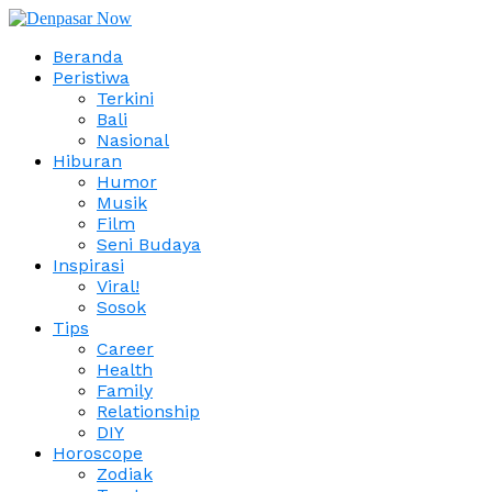
Beranda
Peristiwa
Terkini
Bali
Nasional
Hiburan
Humor
Musik
Film
Seni Budaya
Inspirasi
Viral!
Sosok
Tips
Career
Health
Family
Relationship
DIY
Horoscope
Zodiak