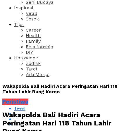
Seni Budaya
Inspirasi
Viral!
Sosok
Tips
Career
Health
Family
Relationship
DIY
Horoscope
Zodiak
Tarot
Arti Mimpi
Wakapolda Bali Hadiri Acara Peringatan Hari 118
Tahun Lahir Bung Karno
Peristiwa
Share
Tweet
Wakapolda Bali Hadiri Acara
Peringatan Hari 118 Tahun Lahir