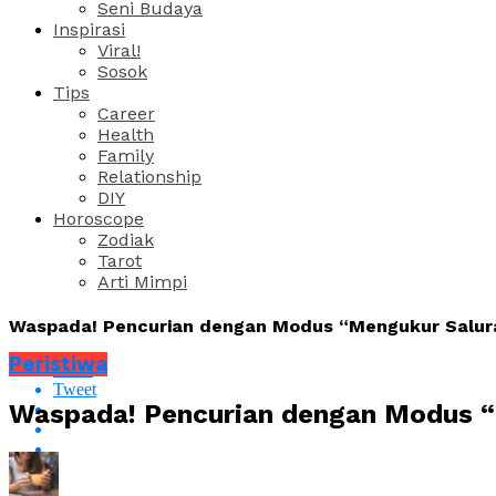
Seni Budaya
Inspirasi
Viral!
Sosok
Tips
Career
Health
Family
Relationship
DIY
Horoscope
Zodiak
Tarot
Arti Mimpi
Waspada! Pencurian dengan Modus “Mengukur Saluran
Peristiwa
Share
Tweet
Waspada! Pencurian dengan Modus “M