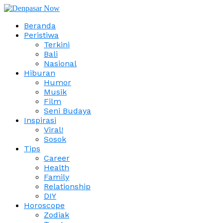
Beranda
Peristiwa
Terkini
Bali
Nasional
Hiburan
Humor
Musik
Film
Seni Budaya
Inspirasi
Viral!
Sosok
Tips
Career
Health
Family
Relationship
DIY
Horoscope
Zodiak