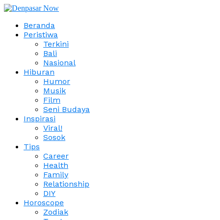
Beranda
Peristiwa
Terkini
Bali
Nasional
Hiburan
Humor
Musik
Film
Seni Budaya
Inspirasi
Viral!
Sosok
Tips
Career
Health
Family
Relationship
DIY
Horoscope
Zodiak