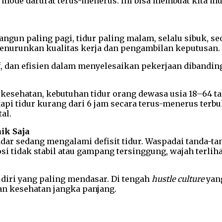
 mode darurat terus-menerus. Ini bisa membuat kita mu
ngun paling pagi, tidur paling malam, selalu sibuk, se
enurunkan kualitas kerja dan pengambilan keputusan.
tif, dan efisien dalam menyelesaikan pekerjaan diban
kesehatan, kebutuhan tidur orang dewasa usia 18–64 t
pi tidur kurang dari 6 jam secara terus-menerus terbuk
al.
ik Saja
dar sedang mengalami defisit tidur. Waspadai tanda-tan
i tidak stabil atau gampang tersinggung, wajah terliha
diri yang paling mendasar. Di tengah
hustle culture
yang
an kesehatan jangka panjang.