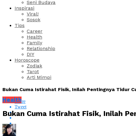
Seni Budaya
Inspirasi
Viral!
Sosok
Tips
Career
Health
Family
Relationship
DIY
Horoscope
Zodiak
Tarot
Arti Mimpi
Bukan Cuma Istirahat Fisik, Inilah Pentingnya Tidur
Health
Share
Tweet
Bukan Cuma Istirahat Fisik, Inilah P