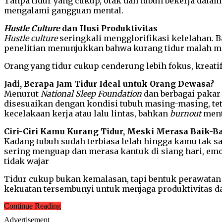
Tanpa tidur yang cukup, otak dan tubuh bekerja dalam
mengalami gangguan mental.
Hustle Culture
dan Ilusi Produktivitas
Hustle culture
seringkali mengglorifikasi kelelahan. Ba
penelitian menunjukkan bahwa kurang tidur malah m
Orang yang tidur cukup cenderung lebih fokus, krea
Jadi, Berapa Jam Tidur Ideal untuk Orang Dewasa?
Menurut
National Sleep Foundation
dan berbagai pakar 
disesuaikan dengan kondisi tubuh masing-masing, teta
kecelakaan kerja atau lalu lintas, bahkan
burnout
ment
Ciri-Ciri Kamu Kurang Tidur, Meski Merasa Baik-Ba
Kadang tubuh sudah terbiasa lelah hingga kamu tak sa
sering menguap dan merasa kantuk di siang hari, emos
tidak wajar
Tidur cukup bukan kemalasan, tapi bentuk perawatan 
kekuatan tersembunyi untuk menjaga produktivitas d
Continue Reading
Advertisement