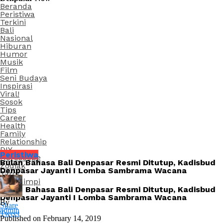
Beranda
Peristiwa
Terkini
Bali
Nasional
Hiburan
Humor
Musik
Film
Seni Budaya
Inspirasi
Viral!
Sosok
Tips
Career
Health
Family
Relationship
DIY
Peristiwa
Horoscope
Bulan Bahasa Bali Denpasar Resmi Ditutup, Kadisbud
Zodiak
Denpasar Jayanti I Lomba Sambrama Wacana
Tarot
Arti Mimpi
Bulan Bahasa Bali Denpasar Resmi Ditutup, Kadisbud
Denpasar Jayanti I Lomba Sambrama Wacana
By
Share
admin
Tweet
Published on
February 14, 2019