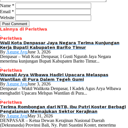
Name
*
Email
*
Website
Lainnya di Peristiwa
Peristiwa
Wali Kota Denpasar Jaya Negara Terima Kunjungan
Kerja Bupati Kabupaten Barito Timur
By
Agung Ayu
June 3, 2026
Denpasar – Wali Kota Denpasar, I Gusti Ngurah Jaya Negara
menerima kunjungan Bupati Kabupaten Barito Timur...
Peristiwa
Wawali Arya Wibawa Hadiri Upacara Melaspas
Wantilan di Pura Dalem Tegeh Gumi
By
Agung Ayu
June 3, 2026
Denpasar – Wakil Walikota Denpasar, I Kadek Agus Arya Wibawa
menghadiri Upacara Melspas Wantilan di Pura...
Peristiwa
Terima Rombongan dari NTB, Ibu Putri Koster Berbagi
Pengalaman Memajukan Sektor Kerajinan
By
Agung Ayu
May 31, 2026
DENPASAR – Ketua Dewan Kerajinan Nasional Daerah
(Dekranasda) Provinsi Bali, Ny. Putri Suastini Koster, menerima