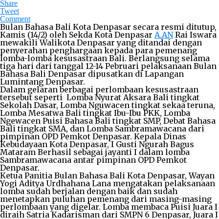
Share
Tweet
Comment
Bulan Bahasa Bali Kota Denpasar secara resmi ditutup,
Kamis (14/2) oleh Sekda Kota Denpasar
A.AN
Rai Iswara
mewakili Walikota Denpasar yang ditandai dengan
penyerahan penghargaan kepada para pemenang
lomba-lomba kesusastraan Bali. Berlangsung selama
tiga hari dari tanggal 12-14 Pebruari pelaksanaan Bulan
Bahasa Bali Denpasar dipusatkan di Lapangan
Lumintang Denpasar.
Dalam gelaran berbagai perlombaan kesusastraan
tersebut seperti Lomba Nyurat Aksara Bali tingkat
Sekolah Dasar, Lomba Nguwacen tingkat sekaa teruna,
Lomba Mesatwa Bali tingkat Ibu-Ibu PKK, Lomba
Ngewacen Puisi Bahasa Bali tingkat SMP, Debat Bahasa
Bali tingkat SMA, dan Lomba Sambramawacana dari
pimpinan OPD Pemkot Denpasar. Kepala Dinas
Kebudayaan Kota Denpasar, I Gusti Ngurah Bagus
Mataram Berhasil sebagai jayanti I dalam lomba
Sambramawacana antar pimpinan OPD Pemkot
Denpasar.
Ketua Panitia Bulan Bahasa Bali Kota Denpasar, Wayan
Yogi Aditya Urdhahana Lana mengatakan pelaksanaan
lomba sudah berjalan dengan baik dan sudah
menetapkan puluhan pemenang dari masing-masing
perlombaan yang digelar. Lomba membaca Puisi Juara I
diraih Satria Kadarisman dari SMPN 6 Denpasar, Juara I