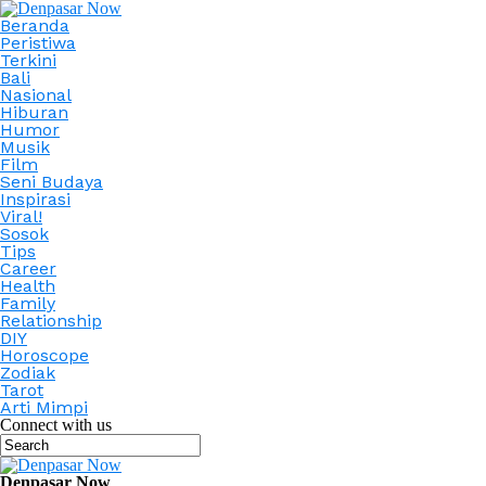
Beranda
Peristiwa
Terkini
Bali
Nasional
Hiburan
Humor
Musik
Film
Seni Budaya
Inspirasi
Viral!
Sosok
Tips
Career
Health
Family
Relationship
DIY
Horoscope
Zodiak
Tarot
Arti Mimpi
Connect with us
Denpasar Now