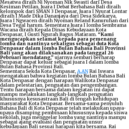
Mesatwa diraih Ni Nyoman Nik Swasti dari Desa
Kesiman Petilan, Juara I Debat Berbahasa Bali diraih
kelompok dari SMAN 3 Denpasar, Juara I Nyurat Lontar
diraih I Made Dika Dananjaya dari Desa Sidekarya,
Juara I Ngwacen diraih Nyoman Reland Kanuruhan dari
Desa Tegal harum. Sementara Juara I lomba Sembrama
Wacana diraih Kepala Dinas Kebudayaan Kota
Denpasar, I Gusti Ngurah Bagus Mataram.
“Kami
mengucapkan selamat kepada para pemenang
lomba dan nantinya sekaligus sebagai duta Kota
Denpasar dalam lomba Bulan Bahasa Bali Provinsi
Bali yang akan dilaksanakan pada tanggal 26
Pebruari mendatang,”
ujarnya sembari berharap
Denpasar dapat keluar sebagai juara I dalam lomba
Bulan Bahasa Provinsi Bali.
Sementara Sekda Kota Denpasar,
A.AN
Rai Iswara
mengatakan bahwa kegiatan lomba Bulan Bahasa Bali
Kota Denpasar dengan harapan Walikota Denpasar
dalam pelestarian, penguatan dan pengembangan.
Tentu harapan bersama dalam kegiatan ini dapat
mampu melakukan langkah-langkah penguatan
khususnya kesusastraan Bali di tengah kehidupan
masyarakat Kota Denpasar. Bersama-sama penyuluh
Bahasa Bali di Kota Denpasar telah melakukan upaya-
upaya disamping pembinaan khususnya kepada siswa
sekolah, juga menggelar lomba yang nantinya mampu
sebagai ajang evaluasi dan penguatan unsur
kebudayaan Bali sesuai harapan kita bersama. Rai