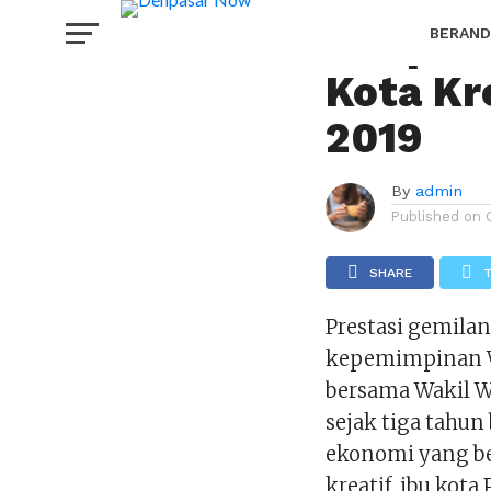
PERISTIWA
Denpasa
BERAND
Kota Kr
HOROS
2019
By
admin
Published on
SHARE
Prestasi gemila
kepemimpinan Wa
bersama Wakil W
sejak tiga tahu
ekonomi yang b
kreatif, ibu kota