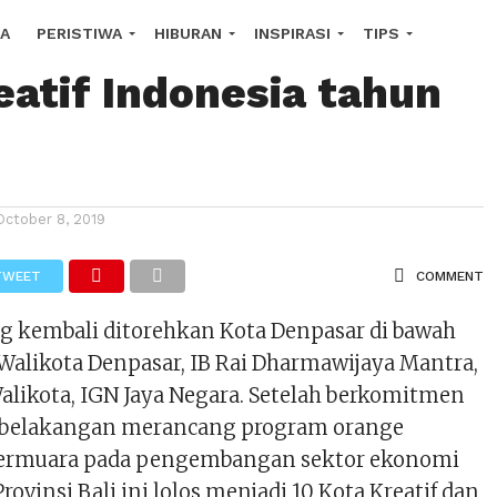
r Dinobatkan Jadi
A
PERISTIWA
HIBURAN
INSPIRASI
TIPS
eatif Indonesia tahun
COPE
October 8, 2019
TWEET
COMMENT
ng kembali ditorehkan Kota Denpasar di bawah
likota Denpasar, IB Rai Dharmawijaya Mantra,
alikota, IGN Jaya Negara. Setelah berkomitmen
n belakangan merancang program orange
ermuara pada pengembangan sektor ekonomi
 Provinsi Bali ini lolos menjadi 10 Kota Kreatif dan