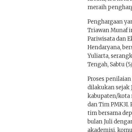
meraih pengharg
Penghargaan yan
Triawan Munaf i
Pariwisata dan E
Hendaryana, ber
Yuliarta, serangk
Tengah, Sabtu (5/
Proses penilaia
dilakukan sejak 
kabupaten/kota 
dan Tim PMK3I. P
tim bersama depu
bulan Juli denga
akademisi, komu