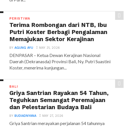
PERISTIWA
Terima Rombongan dari NTB, Ibu
Putri Koster Berbagi Pengalaman
Memajukan Sektor Kerajinan
BY
AGUNG AYU
MAY 31, 2026
DENPASAR – Ketua Dewan Kerajinan Nasional
Daerah (Dekranasda) Provinsi Bali, Ny. Putri Suastini
Koster, menerima kunjungan...
BALI
Griya Santrian Rayakan 54 Tahun,
Teguhkan Semangat Peremajaan
dan Pelestarian Budaya Bali
BY
BUDIADNYANA
MAY 27, 2026
Griya Santrian merayakan perjalanan 54 tahunnya