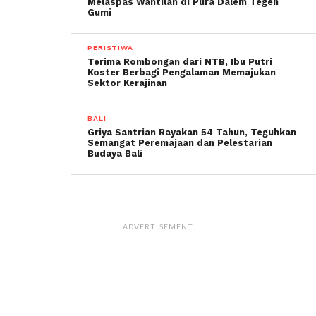
Melaspas Wantilan di Pura Dalem Tegeh
Gumi
PERISTIWA
Terima Rombongan dari NTB, Ibu Putri
Koster Berbagi Pengalaman Memajukan
Sektor Kerajinan
BALI
Griya Santrian Rayakan 54 Tahun, Teguhkan
Semangat Peremajaan dan Pelestarian
Budaya Bali
ADVERTISEMENT