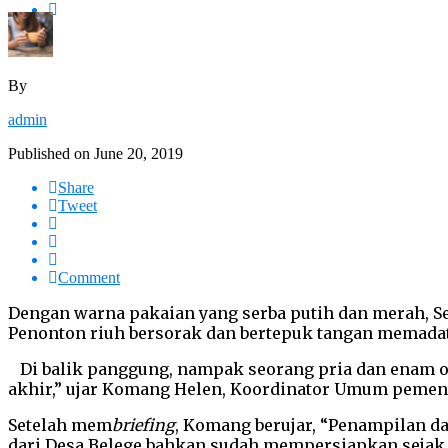
By
admin
Published on
June 20, 2019
Share
Tweet
Comment
Dengan warna pakaian yang serba putih dan merah, Se
Penonton riuh bersorak dan bertepuk tangan memada
Di balik panggung, nampak seorang pria dan enam or
akhir,” ujar Komang Helen, Koordinator Umum pement
Setelah mem
briefing
, Komang berujar, “Penampilan d
dari Desa Belege bahkan sudah mempersiapkan sejak t