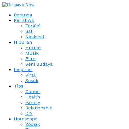
Beranda
Peristiwa
Terkini
Bali
Nasional
Hiburan
Humor
Musik
Film
Seni Budaya
Inspirasi
Viral!
Sosok
Tips
Career
Health
Family
Relationship
DIY
Horoscope
Zodiak