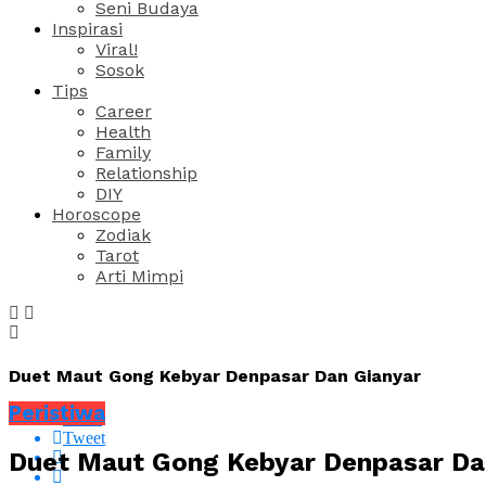
Seni Budaya
Inspirasi
Viral!
Sosok
Tips
Career
Health
Family
Relationship
DIY
Horoscope
Zodiak
Tarot
Arti Mimpi
Duet Maut Gong Kebyar Denpasar Dan Gianyar
Peristiwa
Share
Tweet
Duet Maut Gong Kebyar Denpasar Da