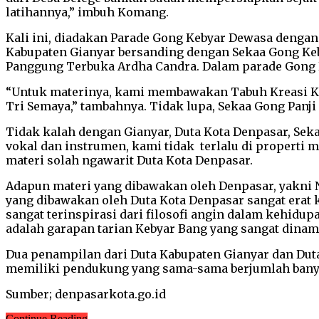
latihannya,” imbuh Komang.
Kali ini, diadakan Parade Gong Kebyar Dewasa dengan 
Kabupaten Gianyar bersanding dengan Sekaa Gong Keby
Panggung Terbuka Ardha Candra. Dalam parade Gong 
“Untuk materinya, kami membawakan Tabuh Kreasi Kekeb
Tri Semaya,” tambahnya. Tidak lupa, Sekaa Gong Panj
Tidak kalah dengan Gianyar, Duta Kota Denpasar, Se
vokal dan instrumen, kami tidak terlalu di properti 
materi solah ngawarit Duta Kota Denpasar.
Adapun materi yang dibawakan oleh Denpasar, yakni Ngu
yang dibawakan oleh Duta Kota Denpasar sangat erat k
sangat terinspirasi dari filosofi angin dalam kehidupa
adalah garapan tarian Kebyar Bang yang sangat dinami
Dua penampilan dari Duta Kabupaten Gianyar dan Dut
memiliki pendukung yang sama-sama berjumlah banyak
Sumber; denpasarkota.go.id
Continue Reading