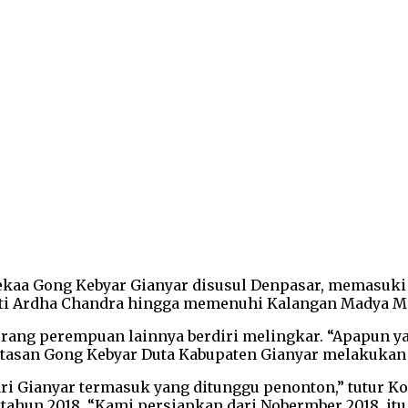
kaa Gong Kebyar Gianyar disusul Denpasar, memasuki p
ti Ardha Chandra hingga memenuhi Kalangan Madya Ma
ang perempuan lainnya berdiri melingkar. “Apapun yan
asan Gong Kebyar Duta Kabupaten Gianyar melakukan b
ari Gianyar termasuk yang ditunggu penonton,” tutur 
ahun 2018. “Kami persiapkan dari Nobermber 2018, itu 