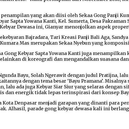
penampilan yang akan diisi oleh Sekaa Gong Panji Kumar
ar Sapta Yowana Kanti, Kel. Sumerta, Desa Pakraman S
Kebyar Dewasa ini, Gianyar menonjolkan aspek proper
yaran Bajradara, Tari Kreasi Panji Bali Aga, Sandya 
i Kumara Mas merupakan Sekaa Nyebun yang komposisi p
kaa Gong Kebyar Sapta Yowana Kanti juga menampilka
melainkan di koreografi dan mengandalkan suasana dan 
nda Bayu, Solah Ngerawit dengan judul Pratijna, lalu a
aitannya dengan tema besar ‘Bayu Pramana’. Misalnya s
n, lalu ada juga Kebyar Siar Siur yang selaras dengan si
s dan energik tidak lepas terinspirasi dari konsep Ba
a Kota Denpasar menjadi garapan yang dinanti para p
. Alhasil, parade gong kebyar dewasa kali ini berlan