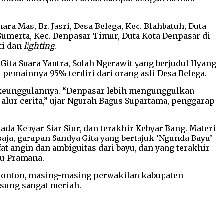
a Mas, Br. Jasri, Desa Belega, Kec. Blahbatuh, Duta
umerta, Kec. Denpasar Timur, Duta Kota Denpasar di
ti dan
lighting
.
Gita Suara Yantra, Solah Ngerawit yang berjudul Hyang
emainnya 95% terdiri dari orang asli Desa Belega.
n keunggulannya. “Denpasar lebih mengunggulkan
alur cerita,” ujar Ngurah Bagus Supartama, penggarap
da Kebyar Siar Siur, dan terakhir Kebyar Bang. Materi
aja, garapan Sandya Gita yang bertajuk ‘Ngunda Bayu’
fat angin dan ambiguitas dari bayu, dan yang terakhir
yu Pramana.
enonton, masing-masing perwakilan kabupaten
gsung sangat meriah.