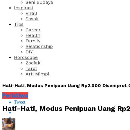
Seni Budaya
Inspirasi
Viral!
Sosok
Tips
Career
Health
Family
Relationship
DIY
Horoscope
Zodiak
Tarot
Arti Mimpi
Hati-Hati, Modus Penipuan Uang Rp2.000 Disemprot C
Peristiwa
Share
Tweet
Hati-Hati, Modus Penipuan Uang Rp2