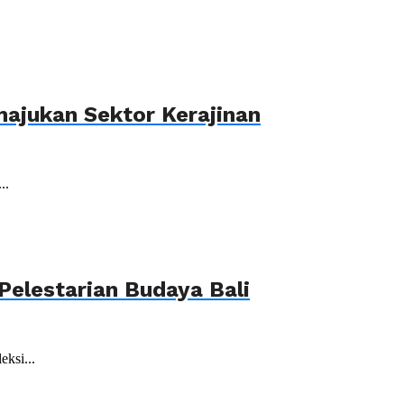
ajukan Sektor Kerajinan
..
elestarian Budaya Bali
ksi...