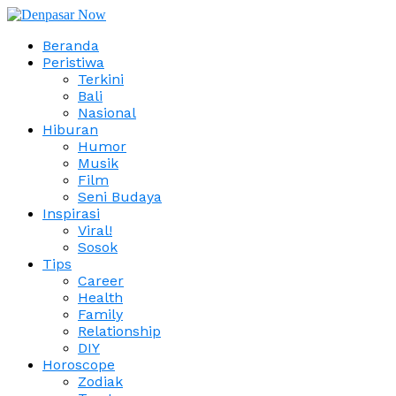
Beranda
Peristiwa
Terkini
Bali
Nasional
Hiburan
Humor
Musik
Film
Seni Budaya
Inspirasi
Viral!
Sosok
Tips
Career
Health
Family
Relationship
DIY
Horoscope
Zodiak