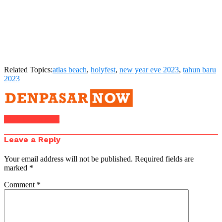
Related Topics:
atlas beach
,
holyfest
,
new year eve 2023
,
tahun baru
2023
Click to comment
Leave a Reply
Your email address will not be published.
Required fields are
marked
*
Comment
*