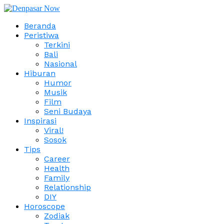
Beranda
Peristiwa
Terkini
Bali
Nasional
Hiburan
Humor
Musik
Film
Seni Budaya
Inspirasi
Viral!
Sosok
Tips
Career
Health
Family
Relationship
DIY
Horoscope
Zodiak