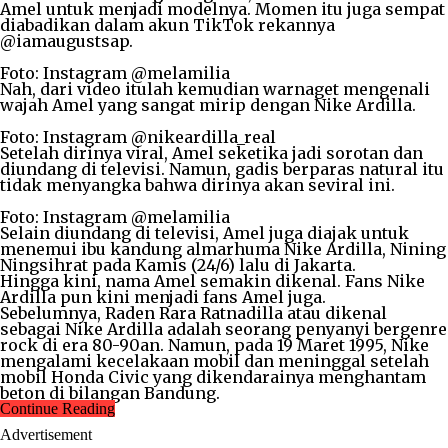
Amel untuk menjadi modelnya. Momen itu juga sempat
diabadikan dalam akun TikTok rekannya
@iamaugustsap.
Foto: Instagram @melamilia
Nah, dari video itulah kemudian warnaget mengenali
wajah Amel yang sangat mirip dengan Nike Ardilla.
Foto: Instagram @nikeardilla_real
Setelah dirinya viral, Amel seketika jadi sorotan dan
diundang di televisi. Namun, gadis berparas natural itu
tidak menyangka bahwa dirinya akan seviral ini.
Foto: Instagram @melamilia
Selain diundang di televisi, Amel juga diajak untuk
menemui ibu kandung almarhuma Nike Ardilla, Nining
Ningsihrat pada Kamis (24/6) lalu di Jakarta.
Hingga kini, nama Amel semakin dikenal. Fans Nike
Ardilla pun kini menjadi fans Amel juga.
Sebelumnya, Raden Rara Ratnadilla atau dikenal
sebagai Nike Ardilla adalah seorang penyanyi bergenre
rock di era 80-90an. Namun, pada 19 Maret 1995, Nike
mengalami kecelakaan mobil dan meninggal setelah
mobil Honda Civic yang dikendarainya menghantam
beton di bilangan Bandung.
Continue Reading
Advertisement