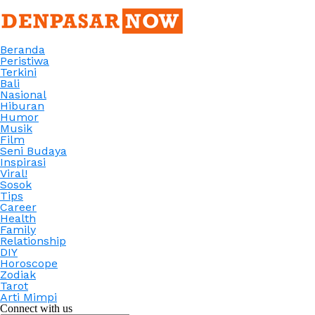
Beranda
Peristiwa
Terkini
Bali
Nasional
Hiburan
Humor
Musik
Film
Seni Budaya
Inspirasi
Viral!
Sosok
Tips
Career
Health
Family
Relationship
DIY
Horoscope
Zodiak
Tarot
Arti Mimpi
Connect with us