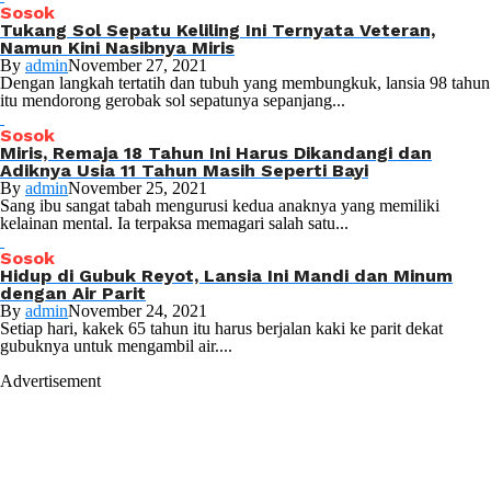
Sosok
Tukang Sol Sepatu Keliling Ini Ternyata Veteran,
Namun Kini Nasibnya Miris
By
admin
November 27, 2021
Dengan langkah tertatih dan tubuh yang membungkuk, lansia 98 tahun
itu mendorong gerobak sol sepatunya sepanjang...
Sosok
Miris, Remaja 18 Tahun Ini Harus Dikandangi dan
Adiknya Usia 11 Tahun Masih Seperti Bayi
By
admin
November 25, 2021
Sang ibu sangat tabah mengurusi kedua anaknya yang memiliki
kelainan mental. Ia terpaksa memagari salah satu...
Sosok
Hidup di Gubuk Reyot, Lansia Ini Mandi dan Minum
dengan Air Parit
By
admin
November 24, 2021
Setiap hari, kakek 65 tahun itu harus berjalan kaki ke parit dekat
gubuknya untuk mengambil air....
Advertisement