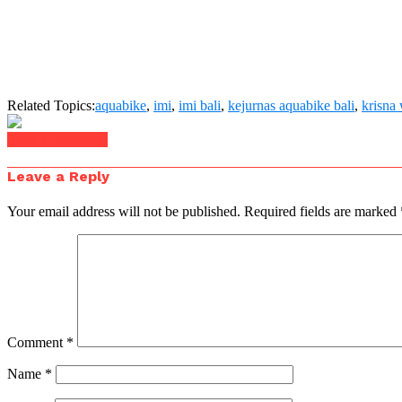
Related Topics:
aquabike
,
imi
,
imi bali
,
kejurnas aquabike bali
,
krisna 
Click to comment
Leave a Reply
Your email address will not be published.
Required fields are marked
Comment
*
Name
*