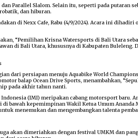
an Parallel Slalom. Selain itu, seperti pada putaran s
obatik, dan hiburan.
akan di Nexx Cafe, Rabu (4/9/2024). Acara ini dihadiri 
akan, “Pemilihan Krisna Watersports di Bali Utara seba
an di Bali Utara, khususnya di Kabupaten Buleleng.
gian dari persiapan menuju Aquabike World Champions
promotor balap Ocean Drive Sports, menambahkan, “Sepu
ip pada akhir tahun nanti.
 Indonesia (IMI) meripakan cabang motorsport baru. A
ini di bawah kepemimpinan Wakil Ketua Umum Ananda M
ntuk menemukan dan mengembangkan talenta pembalap 
juga akan dimeriahkan dengan festival UMKM dan pangg