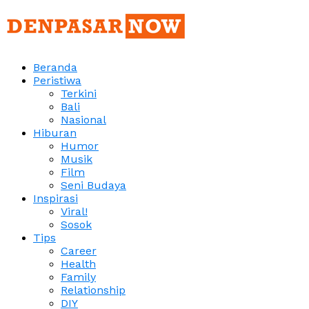
Beranda
Peristiwa
Terkini
Bali
Nasional
Hiburan
Humor
Musik
Film
Seni Budaya
Inspirasi
Viral!
Sosok
Tips
Career
Health
Family
Relationship
DIY