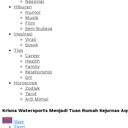
Nasional
Hiburan
Humor
Musik
Film
Seni Budaya
Inspirasi
Viral!
Sosok
Tips
Career
Health
Family
Relationship
DIY
Horoscope
Zodiak
Tarot
Arti Mimpi
Krisna Watersports Menjadi Tuan Rumah Kejurnas Aqu
Bali
Share
Tweet