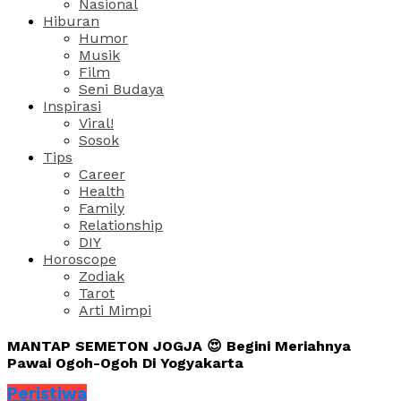
Nasional
Hiburan
Humor
Musik
Film
Seni Budaya
Inspirasi
Viral!
Sosok
Tips
Career
Health
Family
Relationship
DIY
Horoscope
Zodiak
Tarot
Arti Mimpi
MANTAP SEMETON JOGJA 😍 Begini Meriahnya
Pawai Ogoh-Ogoh Di Yogyakarta
Peristiwa
Share