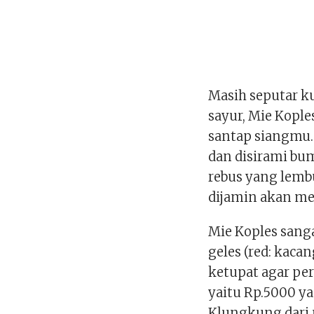
Masih seputar k
sayur, Mie Kople
santap siangmu. 
dan disirami bu
rebus yang lemb
dijamin akan me
Mie Koples sang
geles (red: kaca
ketupat agar per
yaitu Rp.5000 ya
Klungkung dari 