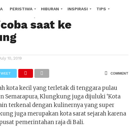
eriah, 5 Kuliner Ini
A
PERISTIWA
HIBURAN
INSPIRASI
TIPS
icoba saat ke
COPE
ung
July 10, 2019
TWEET
COMMENT
 kota kecil yang terletak di tenggara pulau
in Semarapura, Klungkung juga dijuluki ‘Kota
lain terkenal dengan kulinernya yang super
gkung juga merupakan kota sarat sejarah karena
usat pemerintahan raja di Bali.