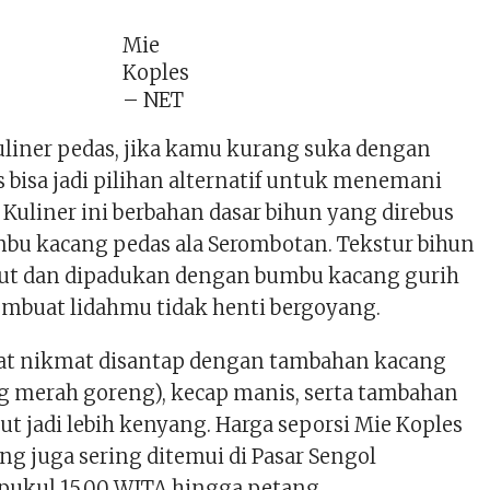
Mie
Koples
– NET
uliner pedas, jika kamu kurang suka dengan
s bisa jadi pilihan alternatif untuk menemani
Kuliner ini berbahan dasar bihun yang direbus
mbu kacang pedas ala Serombotan. Tekstur bihun
ut dan dipadukan dengan bumbu kacang gurih
mbuat lidahmu tidak henti bergoyang.
at nikmat disantap dengan tambahan kacang
ng merah goreng), kecap manis, serta tambahan
ut jadi lebih kenyang. Harga seporsi Mie Koples
ng juga sering ditemui di Pasar Sengol
pukul 15.00 WITA hingga petang.