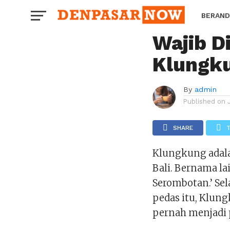
BALI
Murah M
BERAND
Wajib D
HOROS
Klungk
By
admin
Published on
SHARE
Klungkung adalah
Bali. Bernama la
Serombotan.’ Se
pedas itu, Klun
pernah menjadi p