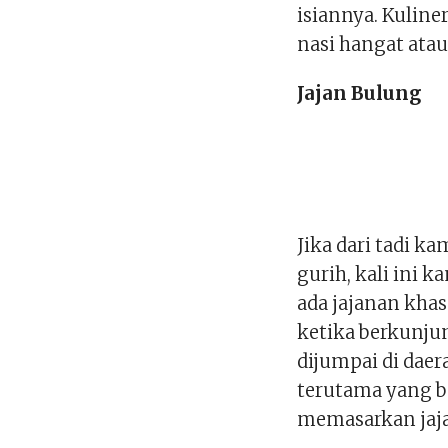
isiannya. Kuline
nasi hangat ata
Jajan Bulung
Jika dari tadi k
gurih, kali ini 
ada jajanan kha
ketika berkunju
dijumpai di dae
terutama yang be
memasarkan jaja