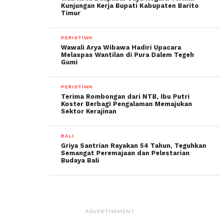
Kunjungan Kerja Bupati Kabupaten Barito
Timur
PERISTIWA
Wawali Arya Wibawa Hadiri Upacara
Melaspas Wantilan di Pura Dalem Tegeh
Gumi
PERISTIWA
Terima Rombongan dari NTB, Ibu Putri
Koster Berbagi Pengalaman Memajukan
Sektor Kerajinan
BALI
Griya Santrian Rayakan 54 Tahun, Teguhkan
Semangat Peremajaan dan Pelestarian
Budaya Bali
ADVERTISEMENT