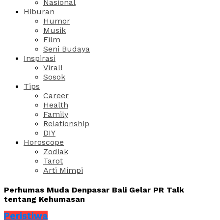
Nasional
Hiburan
Humor
Musik
Film
Seni Budaya
Inspirasi
Viral!
Sosok
Tips
Career
Health
Family
Relationship
DIY
Horoscope
Zodiak
Tarot
Arti Mimpi
Perhumas Muda Denpasar Bali Gelar PR Talk
tentang Kehumasan
Peristiwa
Share