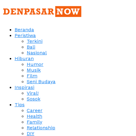
Beranda
Peristiwa
Terkini
Bali
Nasional
Hiburan
Humor
Musik
Film
Seni Budaya
Inspirasi
Viral!
Sosok
Tips
Career
Health
Family
Relationship
DIY