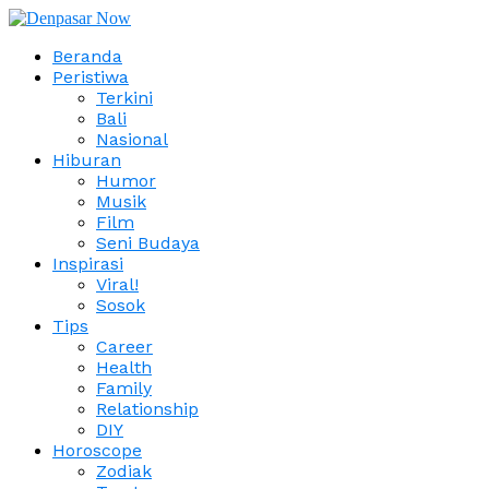
Beranda
Peristiwa
Terkini
Bali
Nasional
Hiburan
Humor
Musik
Film
Seni Budaya
Inspirasi
Viral!
Sosok
Tips
Career
Health
Family
Relationship
DIY
Horoscope
Zodiak