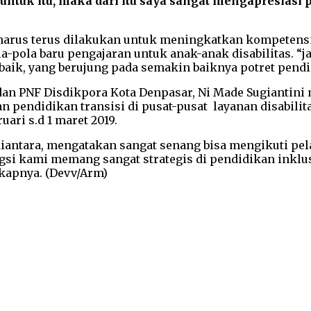
tuk itu, maka dari itu saya sangat mengapresiasi pa
i harus terus dilakukan untuk meningkatkan kompetensi
a-pola baru pengajaran untuk anak-anak disabilitas. “
baik, yang berujung pada semakin baiknya potret pendi
dan PNF Disdikpora Kota Denpasar, Ni Made Sugiantin
endidikan transisi di pusat-pusat layanan disabilitas
uari s.d 1 maret 2019.
Wdiantara, mengatakan sangat senang bisa mengikuti p
ngsi kami memang sangat strategis di pendidikan inkl
gkapnya. (Devv/Arm)