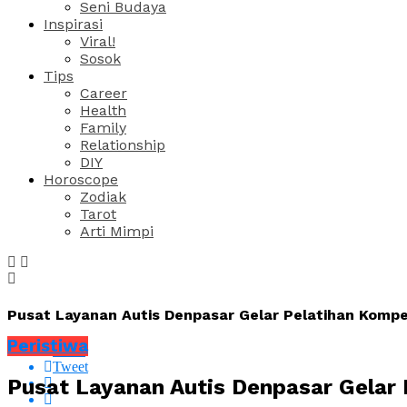
Seni Budaya
Inspirasi
Viral!
Sosok
Tips
Career
Health
Family
Relationship
DIY
Horoscope
Zodiak
Tarot
Arti Mimpi
Pusat Layanan Autis Denpasar Gelar Pelatihan Kompet
Peristiwa
Share
Tweet
Pusat Layanan Autis Denpasar Gelar 