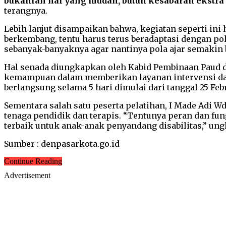
bukanlah hal yang mudah, butuh kesabaran ekstra un
terangnya.
Lebih lanjut disampaikan bahwa, kegiatan seperti in
berkembang, tentu harus terus beradaptasi dengan pol
sebanyak-banyaknya agar nantinya pola ajar semakin 
Hal senada diungkapkan oleh Kabid Pembinaan Paud 
kemampuan dalam memberikan layanan intervensi dan p
berlangsung selama 5 hari dimulai dari tanggal 25 Febr
Sementara salah satu peserta pelatihan, I Made Adi 
tenaga pendidik dan terapis. “Tentunya peran dan fu
terbaik untuk anak-anak penyandang disabilitas,” un
Sumber : denpasarkota.go.id
Continue Reading
Advertisement