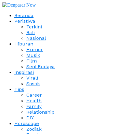
Beranda
Peristiwa
Terkini
Bali
Nasional
Hiburan
Humor
Musik
Film
Seni Budaya
Inspirasi
Viral!
Sosok
Tips
Career
Health
Family
Relationship
DIY
Horoscope
Zodiak