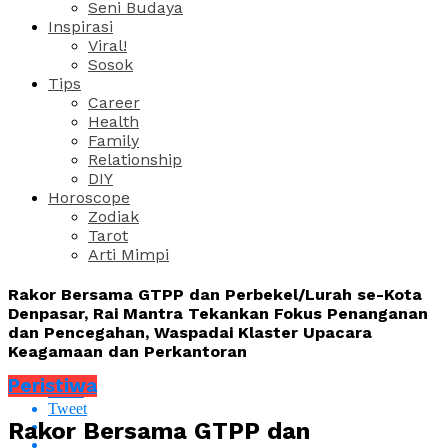
Seni Budaya
Inspirasi
Viral!
Sosok
Tips
Career
Health
Family
Relationship
DIY
Horoscope
Zodiak
Tarot
Arti Mimpi
Rakor Bersama GTPP dan Perbekel/Lurah se-Kota
Denpasar, Rai Mantra Tekankan Fokus Penanganan
dan Pencegahan, Waspadai Klaster Upacara
Keagamaan dan Perkantoran
Peristiwa
Share
Tweet
Rakor Bersama GTPP dan