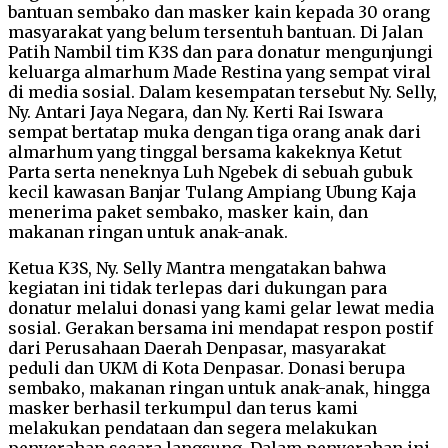
bantuan sembako dan masker kain kepada 30 orang
masyarakat yang belum tersentuh bantuan. Di Jalan
Patih Nambil tim K3S dan para donatur mengunjungi
keluarga almarhum Made Restina yang sempat viral
di media sosial. Dalam kesempatan tersebut Ny. Selly,
Ny. Antari Jaya Negara, dan Ny. Kerti Rai Iswara
sempat bertatap muka dengan tiga orang anak dari
almarhum yang tinggal bersama kakeknya Ketut
Parta serta neneknya Luh Ngebek di sebuah gubuk
kecil kawasan Banjar Tulang Ampiang Ubung Kaja
menerima paket sembako, masker kain, dan
makanan ringan untuk anak-anak.
Ketua K3S, Ny. Selly Mantra mengatakan bahwa
kegiatan ini tidak terlepas dari dukungan para
donatur melalui donasi yang kami gelar lewat media
sosial. Gerakan bersama ini mendapat respon postif
dari Perusahaan Daerah Denpasar, masyarakat
peduli dan UKM di Kota Denpasar. Donasi berupa
sembako, makanan ringan untuk anak-anak, hingga
masker berhasil terkumpul dan terus kami
melakukan pendataan dan segera melakukan
penyerahan secara langsung. Dalam penyerahan ini