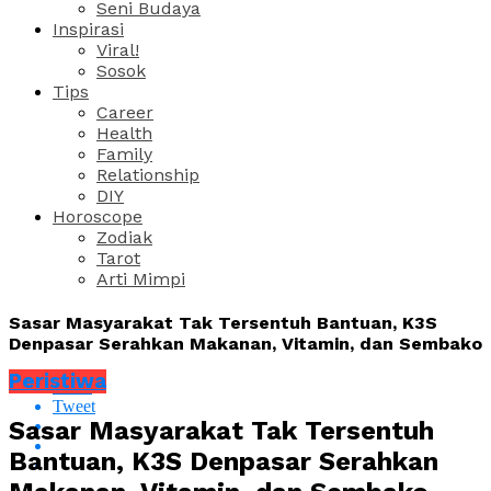
Seni Budaya
Inspirasi
Viral!
Sosok
Tips
Career
Health
Family
Relationship
DIY
Horoscope
Zodiak
Tarot
Arti Mimpi
Sasar Masyarakat Tak Tersentuh Bantuan, K3S
Denpasar Serahkan Makanan, Vitamin, dan Sembako
Peristiwa
Share
Tweet
Sasar Masyarakat Tak Tersentuh
Bantuan, K3S Denpasar Serahkan