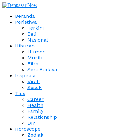
Beranda
Peristiwa
Terkini
Bali
Nasional
Hiburan
Humor
Musik
Film
Seni Budaya
Inspirasi
Viral!
Sosok
Tips
Career
Health
Family
Relationship
DIY
Horoscope
Zodiak