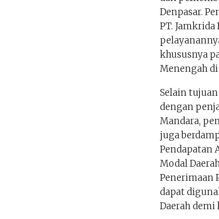
Denpasar. Pe
PT. Jamkrida
pelayanannya
khususnya pa
Menengah di 
Selain tujua
dengan penja
Mandara, pen
juga berdam
Pendapatan A
Modal Daerah
Penerimaan P
dapat digun
Daerah demi 