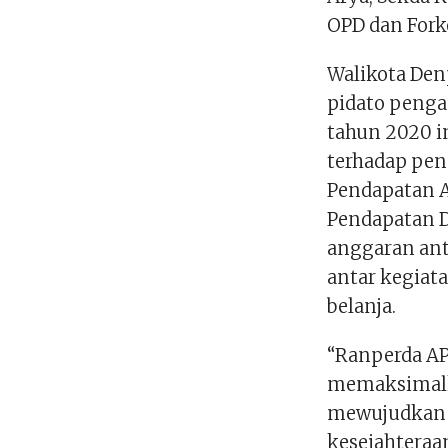
OPD dan Fork
Walikota Den
pidato penga
tahun 2020 i
terhadap pen
Pendapatan A
Pendapatan D
anggaran ant
antar kegiat
belanja.
“Ranperda AP
memaksimalk
mewujudkan 
kesejahtera