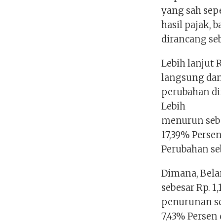
yang sah sep
hasil pajak, 
dirancang seb
Lebih lanjut
langsung dan
perubahan di
Lebih
menurun sebe
17,39% Perse
Perubahan seb
Dimana, Bela
sebesar Rp. 1
penurunan seb
7,43% Persen