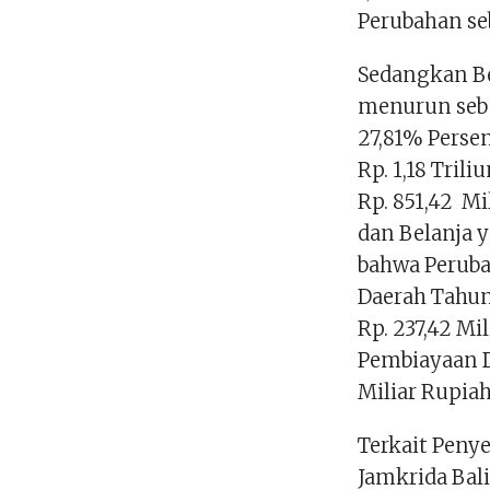
Perubahan seb
Sedangkan B
menurun sebe
27,81% Perse
Rp. 1,18 Tril
Rp. 851,42 Mi
dan Belanja y
bahwa Perub
Daerah Tahun
Rp. 237,42 Mi
Pembiayaan D
Miliar Rupiah
Terkait Peny
Jamkrida Bal