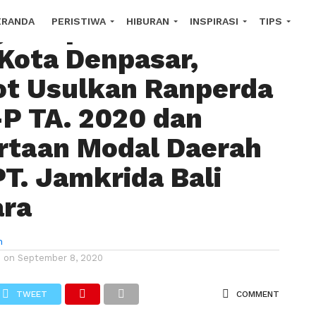
 Paripurna ke-16
ERANDA
PERISTIWA
HIBURAN
INSPIRASI
TIPS
Kota Denpasar,
OROSCOPE
t Usulkan Ranperda
P TA. 2020 dan
rtaan Modal Daerah
T. Jamkrida Bali
ra
n
d on
September 8, 2020
TWEET
COMMENT