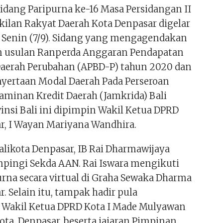
dang Paripurna ke-16 Masa Persidangan II
ilan Rakyat Daerah Kota Denpasar digelar
al Senin (7/9). Sidang yang mengagendakan
 usulan Ranperda Anggaran Pendapatan
Daerah Perubahan (APBD-P) tahun 2020 dan
yertaan Modal Daerah Pada Perseroan
jaminan Kredit Daerah (Jamkrida) Bali
insi Bali ini dipimpin Wakil Ketua DPRD
r, I Wayan Mariyana Wandhira.
likota Denpasar, IB Rai Dharmawijaya
pingi Sekda AAN. Rai Iswara mengikuti
urna secara virtual di Graha Sewaka Dharma
. Selain itu, tampak hadir pula
al Wakil Ketua DPRD Kota I Made Mulyawan
Kota Denpasar, beserta jajaran Pimpinan