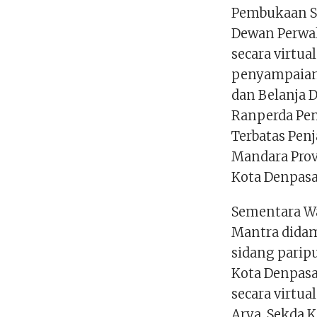
Pembukaan Si
Dewan Perwak
secara virtu
penyampaian
dan Belanja 
Ranperda Pen
Terbatas Pen
Mandara Prov
Kota Denpasa
Sementara Wa
Mantra didam
sidang parip
Kota Denpasar
secara virtu
Arya, Sekda 