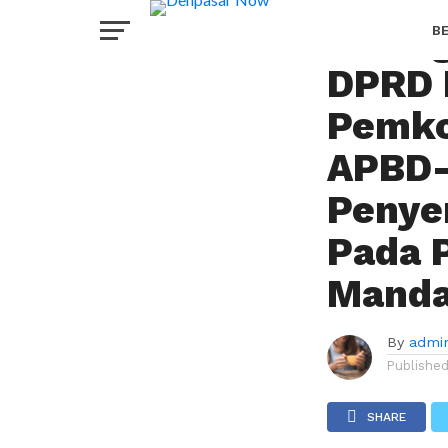
PERISTIWA
Sidang
B
DPRD 
H
Pemko
APBD-
Penye
Pada P
Manda
By
admi
Publishe
SHARE