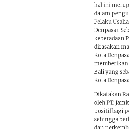
hal ini meru
dalam pengu
Pelaku Usaha
Denpasar. Se
keberadaan PT
dirasakan ma
Kota Denpasa
memberikan p
Bali yang seb
Kota Denpasa
Dikatakan Ra
oleh PT. Jam
positif bag
sehingga ber
dan perkemb