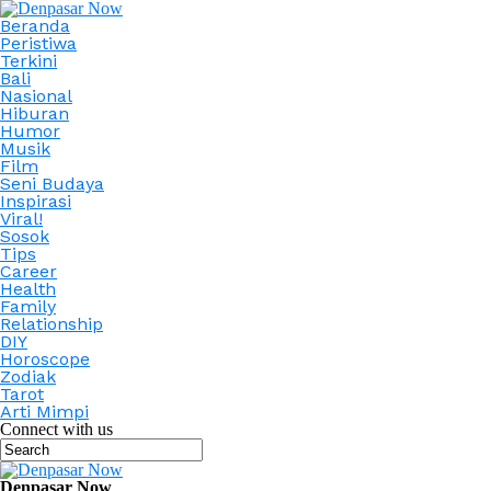
Beranda
Peristiwa
Terkini
Bali
Nasional
Hiburan
Humor
Musik
Film
Seni Budaya
Inspirasi
Viral!
Sosok
Tips
Career
Health
Family
Relationship
DIY
Horoscope
Zodiak
Tarot
Arti Mimpi
Connect with us
Denpasar Now