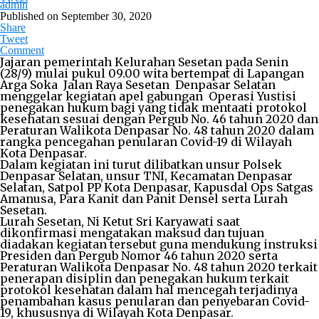
admin
Published on
September 30, 2020
Share
Tweet
Comment
Jajaran pemerintah Kelurahan Sesetan pada Senin
(28/9) mulai pukul 09.00 wita bertempat di Lapangan
Arga Soka Jalan Raya Sesetan Denpasar Selatan
menggelar kegiatan apel gabungan Operasi Yustisi
penegakan hukum bagi yang tidak mentaati protokol
kesehatan sesuai dengan Pergub No. 46 tahun 2020 dan
Peraturan Walikota Denpasar No. 48 tahun 2020 dalam
rangka pencegahan penularan Covid-19 di Wilayah
Kota Denpasar.
Dalam kegiatan ini turut dilibatkan unsur Polsek
Denpasar Selatan, unsur TNI, Kecamatan Denpasar
Selatan, Satpol PP Kota Denpasar, Kapusdal Ops Satgas
Amanusa, Para Kanit dan Panit Densel serta Lurah
Sesetan.
Lurah Sesetan, Ni Ketut Sri Karyawati saat
dikonfirmasi mengatakan maksud dan tujuan
diadakan kegiatan tersebut guna mendukung instruksi
Presiden dan Pergub Nomor 46 tahun 2020 serta
Peraturan Walikota Denpasar No. 48 tahun 2020 terkait
penerapan disiplin dan penegakan hukum terkait
protokol kesehatan dalam hal mencegah terjadinya
penambahan kasus penularan dan penyebaran Covid-
19, khususnya di Wilayah Kota Denpasar.