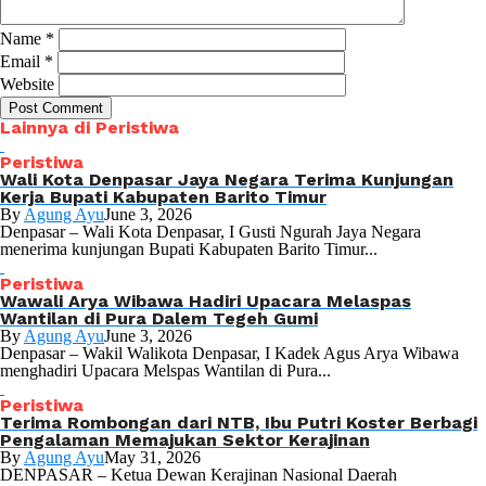
Name
*
Email
*
Website
Lainnya di Peristiwa
Peristiwa
Wali Kota Denpasar Jaya Negara Terima Kunjungan
Kerja Bupati Kabupaten Barito Timur
By
Agung Ayu
June 3, 2026
Denpasar – Wali Kota Denpasar, I Gusti Ngurah Jaya Negara
menerima kunjungan Bupati Kabupaten Barito Timur...
Peristiwa
Wawali Arya Wibawa Hadiri Upacara Melaspas
Wantilan di Pura Dalem Tegeh Gumi
By
Agung Ayu
June 3, 2026
Denpasar – Wakil Walikota Denpasar, I Kadek Agus Arya Wibawa
menghadiri Upacara Melspas Wantilan di Pura...
Peristiwa
Terima Rombongan dari NTB, Ibu Putri Koster Berbagi
Pengalaman Memajukan Sektor Kerajinan
By
Agung Ayu
May 31, 2026
DENPASAR – Ketua Dewan Kerajinan Nasional Daerah