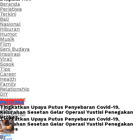
Beranda
Peristiwa
Terkini
Bali
Nasional
Hiburan
Humor
Musik
Film
Seni Budaya
Inspirasi
Viral!
Sosok
Tips
Career
Health
Family
Relationship
DIY
Horoscope
Peristiwa
Zodiak
Tingkatkan Upaya Putus Penyebaran Covid-19,
Tarot
Kelurahan Sesetan Gelar Operasi Yustisi Penegakan
Arti Mimpi
Prokes
Tingkatkan Upaya Putus Penyebaran Covid-19,
Kelurahan Sesetan Gelar Operasi Yustisi Penegakan
Prokes
Share
By
Tweet