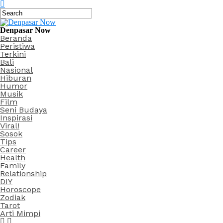
Denpasar Now
Beranda
Peristiwa
Terkini
Bali
Nasional
Hiburan
Humor
Musik
Film
Seni Budaya
Inspirasi
Viral!
Sosok
Tips
Career
Health
Family
Relationship
DIY
Horoscope
Zodiak
Tarot
Arti Mimpi