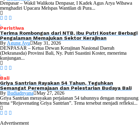
Denpasar – Wakil Walikota Denpasar, I Kadek Agus Arya Wibawa
menghadiri Upacara Melspas Wantilan di Pura...
Peristiwa
Terima Rombongan dari NTB, Ibu Putri Koster Berbagi
Pengalaman Memajukan Sektor Kerajinan
By
Agung Ayu
May 31, 2026
DENPASAR – Ketua Dewan Kerajinan Nasional Daerah
(Dekranasda) Provinsi Bali, Ny. Putri Suastini Koster, menerima
kunjungan...
Bali
Griya Santrian Rayakan 54 Tahun, Teguhkan
Semangat Peremajaan dan Pelestarian Budaya Bali
By
Budiadnyana
May 27, 2026
Griya Santrian merayakan perjalanan 54 tahunnya dengan mengusung
tema “Rejuvenating Griya Santrian”. Tema tersebut menjadi refleksi...
Advertisement