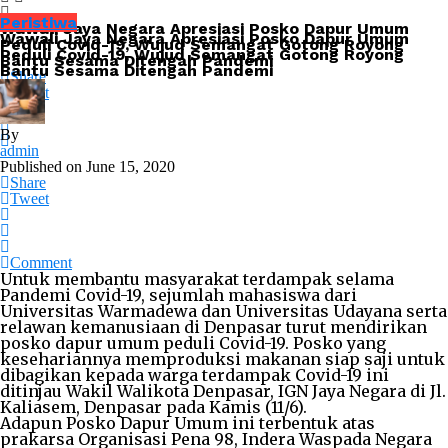
Peristiwa
Wawali Jaya Negara Apresiasi Posko Dapur Umum
Wawali Jaya Negara Apresiasi Posko Dapur Umum
Peduli Covid-19, Wujud Semangat Gotong Royong
Peduli Covid-19, Wujud Semangat Gotong Royong
Bantu Sesama Ditengah Pandemi
Bantu Sesama Ditengah Pandemi
Share
Tweet
By
admin
Published on
June 15, 2020
Share
Tweet
Comment
Untuk membantu masyarakat terdampak selama
Pandemi Covid-19, sejumlah mahasiswa dari
Universitas Warmadewa dan Universitas Udayana serta
relawan kemanusiaan di Denpasar turut mendirikan
posko dapur umum peduli Covid-19. Posko yang
kesehariannya memproduksi makanan siap saji untuk
dibagikan kepada warga terdampak Covid-19 ini
ditinjau Wakil Walikota Denpasar, IGN Jaya Negara di Jl.
Kaliasem, Denpasar pada Kamis (11/6).
Adapun Posko Dapur Umum ini terbentuk atas
prakarsa Organisasi Pena 98, Indera Waspada Negara