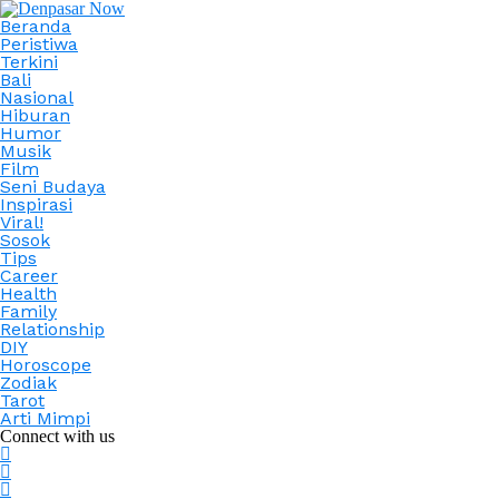
Beranda
Peristiwa
Terkini
Bali
Nasional
Hiburan
Humor
Musik
Film
Seni Budaya
Inspirasi
Viral!
Sosok
Tips
Career
Health
Family
Relationship
DIY
Horoscope
Zodiak
Tarot
Arti Mimpi
Connect with us