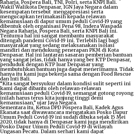
Raharja, Pospera Bali, TNI, Polri, serta KNPI Bali.
Wakil Walikota Denpasar, IGN Jaya Negara dalam
kesempatan tersebut mengapresiasi serta
mengucapkan terimakasih kepada relawan
kemanusiaan di dapur umum peduli Covid-19 yang
dibentuk oleh organisasi Pena 98, Indera Waspada
Negara Raharja, Pospera Bali, serta KNPI Bali ini.
Tentunya hal ini sangat membantu masyarakat
ditengah pandemi Covid-19 ini. Terlebih lagi bagi
masyarakat yang sedang melaksanakan isolasi
mandiri dan mendukung penerapan PKM di Kota
Denpasar. Hal ini lantaran sasaran pemberian bantuan
yang sangat jelas, tidak hanya yang ber KTP Denpasar,
penduduk dengan KTP luar Denpasar yang
membutuhkan bantuan juga dapat menerimanya. Tidak
hanya itu kami juga bekerja sama dengan Food Rescue
dan Inti Bali.
“Kita sangat bersyukur dalam kondisi sulit seperti ini
kami dapat dibantu oleh relawan-relawan
kemanusiaan peduli Covid-19, semangat gotong royong
inilah harus terus kita junjung tinggi demi
kemanusiaan,” ujar Jaya Negara.
Sementara itu, Ketua DPD Pospera Bali, Kadek Agus
Ekanata saat diwawancara mengatakan Posko Dapur
Umum Peduli Covid-19 ini sudah dibuka sejak 15 Mei
2020, tidak hanya di Denpasar kami juga mendirikan
Posko Dapur Umum Peduli Covid-19 di wilayah
Ungasan Pecatu. Dalam serhari kami dapat