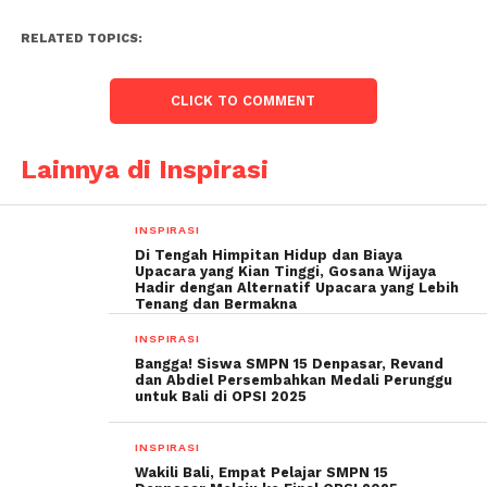
RELATED TOPICS:
CLICK TO COMMENT
Lainnya di Inspirasi
INSPIRASI
Di Tengah Himpitan Hidup dan Biaya
Upacara yang Kian Tinggi, Gosana Wijaya
Hadir dengan Alternatif Upacara yang Lebih
Tenang dan Bermakna
INSPIRASI
Bangga! Siswa SMPN 15 Denpasar, Revand
dan Abdiel Persembahkan Medali Perunggu
untuk Bali di OPSI 2025
INSPIRASI
Wakili Bali, Empat Pelajar SMPN 15