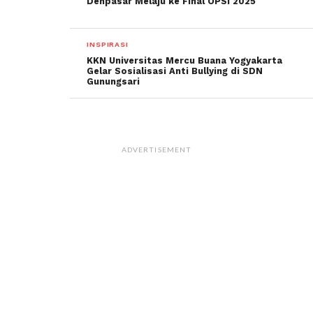
Denpasar Melaju ke Final OPSI 2025
INSPIRASI
KKN Universitas Mercu Buana Yogyakarta
Gelar Sosialisasi Anti Bullying di SDN
Gunungsari
ADVERTISEMENT