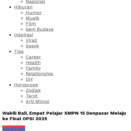
Nasional
Hiburan
Humor
Musik
Film
Seni Budaya
Inspirasi
Viral!
Sosok
Tips
Career
Health
Family
Relationship
DIY
Horoscope
Zodiak
Tarot
Arti Mimpi
Wakili Bali, Empat Pelajar SMPN 15 Denpasar Melaju
ke Final OPSI 2025
Inspirasi
Share