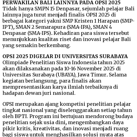
PERWAKILAN BALI LAINNYA PADA OPSI 2025
Tidak hanya SMPN 15 Denpasar, sejumlah pelajar Bali
lainnya juga turut menjadi finalis OPSI 2025 di
berbagai kategori yakni SMP Kristen 1 Harapan (SMP-
IPT)
,
SMAN 2 Semarapura (SMA-IPA)
,
SMAN 4
Denpasar (SMA-IPS)
.
Kehadiran para siswa tersebut
menunjukkan kualitas riset dan inovasi pelajar Bali
yang semakin berkembang.
OPSI 2025 DIGELAR DI UNIVERSITAS SURABAYA
Olimpiade Penelitian Siswa Indonesia tahun 2025
akan dilaksanakan pada 10-16 November 2025 di
Universitas Surabaya (UBAYA), Jawa Timur
.
Selama
kegiatan berlangsung, para finalis akan
mempresentasikan karya ilmiah terbaiknya di
hadapan dewan juri nasional.
OPSI merupakan ajang kompetisi penelitian pelajar
tingkat nasional yang diselenggarakan setiap tahun
oleh BPTI. Program ini bertujuan mendorong budaya
penelitian sejak usia dini
,
mengembangkan daya
pikir kritis, kreativitas, dan inovasi
menjadi ruang
bagi siswa untuk menghasilkan solusi nyata atas