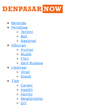
Beranda
Peristiwa
Terkini
Bali
Nasional
Hiburan
Humor
Musik
Film
Seni Budaya
Inspirasi
Viral!
Sosok
Tips
Career
Health
Family
Relationship
DIY