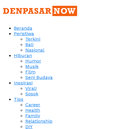
Beranda
Peristiwa
Terkini
Bali
Nasional
Hiburan
Humor
Musik
Film
Seni Budaya
Inspirasi
Viral!
Sosok
Tips
Career
Health
Family
Relationship
DIY