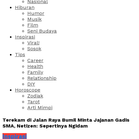
Nasional
Hiburan
Humor
Musik
Film
Seni Budaya
Inspirasi
Viral!
Sosok
Tips
Career
Health
Family
Relationship
DIY
Horoscope
Zodiak
Tarot
Arti Mimpi
Terekam di Jalan Raya Bumil Minta Jajanan Gadis
SMA, Netizen: Sepertinya Ngidam
Inspirasi
Share