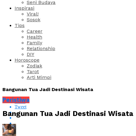
Seni Budaya
Inspirasi
Viral!
Sosok
Tips
Career
Health
Family
Relationship
DIY
Horoscope
Zodiak
Tarot
Arti Mimpi
Bangunan Tua Jadi Destinasi Wisata
Peristiwa
Share
Tweet
Bangunan Tua Jadi Destinasi Wisata