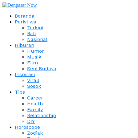
Beranda
Peristiwa
Terkini
Bali
Nasional
Hiburan
Humor
Musik
Film
Seni Budaya
Inspirasi
Viral!
Sosok
Tips
Career
Health
Family
Relationship
DIY
Horoscope
Zodiak