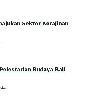
ajukan Sektor Kerajinan
..
elestarian Budaya Bali
ksi...